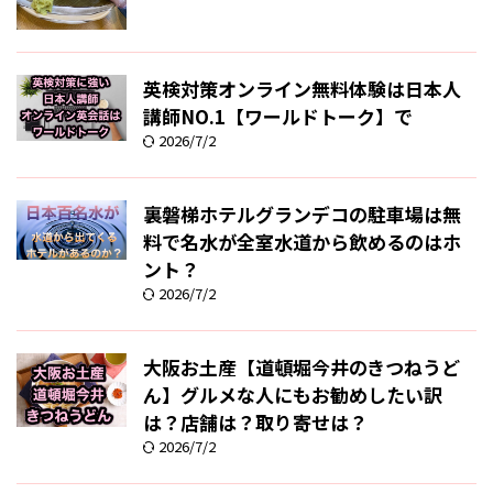
英検対策オンライン無料体験は日本人
講師NO.1【ワールドトーク】で
2026/7/2
裏磐梯ホテルグランデコの駐車場は無
料で名水が全室水道から飲めるのはホ
ント？
2026/7/2
大阪お土産【道頓堀今井のきつねうど
ん】グルメな人にもお勧めしたい訳
は？店舗は？取り寄せは？
2026/7/2