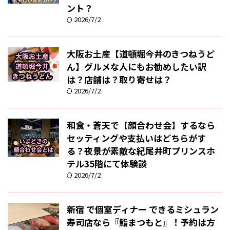
ント？
2026/7/2
大阪お土産【道頓堀今井のきつねうど
ん】グルメな人にもお勧めしたい訳
は？店舗は？取り寄せは？
2026/7/2
和食・蒼天で【顔合わせ会】するなら
セッティングや支払いはどちらがす
る？夜景が素敵な紀尾井町プリンスホ
テル35階にて体験談
2026/7/2
新宿 で個室ディナー できるミシュラン
寿司店なら『鮨まつもと』！予約は方