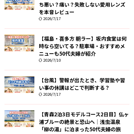
ち悪い？痛い？失敗しない愛用レンズ
を本音レビュー
2026/7/17
【福島・喜多方 朝ラー】坂内食堂は何
時なら空いてる？駐車場・おすすめメ
ニューも50代夫婦が紹介
2026/7/10
【台風】警報が出たとき、学習塾や習
い事の休講はどこで判断する？
2026/7/17
【青森2泊3日モデルコース2日目】仏ヶ
浦ブルーの絶景と恐山へ｜浅虫温泉
「柳の湯」に泊まった50代夫婦の旅