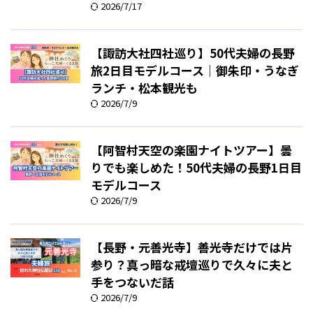
2026/7/17
【諏訪大社四社巡り】50代夫婦の長野
旅2日目モデルコース｜御朱印・うなぎ
ランチ・松本観光も
2026/7/9
【阿智村天空の楽園ナイトツアー】曇
りでも楽しめた！50代夫婦の長野1日目
モデルコース
2026/7/9
【長野・元善光寺】善光寺だけでは片
参り？真っ暗な戒壇巡りで久々に夫と
手をつないだ話
2026/7/9