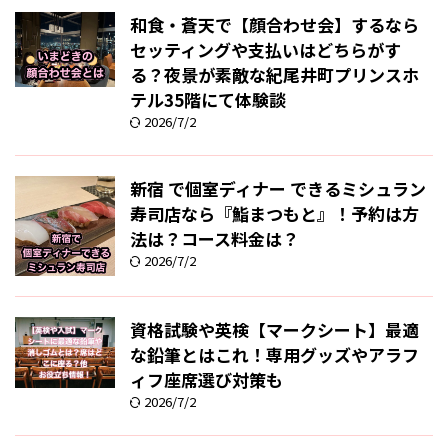
和食・蒼天で【顔合わせ会】するなら
セッティングや支払いはどちらがす
る？夜景が素敵な紀尾井町プリンスホ
テル35階にて体験談
2026/7/2
新宿 で個室ディナー できるミシュラン
寿司店なら『鮨まつもと』！予約は方
法は？コース料金は？
2026/7/2
資格試験や英検【マークシート】最適
な鉛筆とはこれ！専用グッズやアラフ
ィフ座席選び対策も
2026/7/2