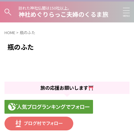
訪れた神社仏閣は150社以上。
神社めぐりらっこ夫婦のくるま旅
HOME
>
瓶のふた
瓶のふた
旅の応援お願いします