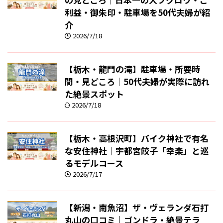
利益・御朱印・駐車場を50代夫婦が紹
介
2026/7/18
【栃木・龍門の滝】駐車場・所要時
間・見どころ｜50代夫婦が実際に訪れ
た絶景スポット
2026/7/18
【栃木・高根沢町】バイク神社で有名
な安住神社｜宇都宮餃子「幸楽」と巡
るモデルコース
2026/7/17
【新潟・南魚沼】ザ・ヴェランダ石打
丸山の口コミ｜ゴンドラ・絶景テラ