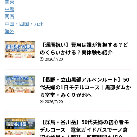
関東
中部
関西
中国・四国・九州
海外
【還暦祝い】費用は誰が負担する？ど
のくらいかける？実体験も紹介
2026/7/20
【長野・立山黒部アルペンルート】50
代夫婦の1日モデルコース｜黒部ダムか
ら室堂・みくりが池へ
2026/7/20
【群馬・谷川岳】50代夫婦の初心者モ
デルコース｜電気ガイドバスで一ノ倉