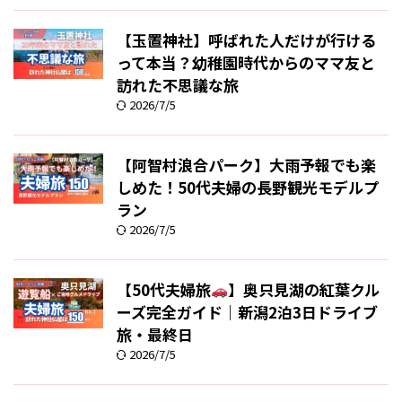
【玉置神社】呼ばれた人だけが行ける
って本当？幼稚園時代からのママ友と
訪れた不思議な旅
2026/7/5
【阿智村浪合パーク】大雨予報でも楽
しめた！50代夫婦の長野観光モデルプ
ラン
2026/7/5
【50代夫婦旅
】奥只見湖の紅葉クル
ーズ完全ガイド｜新潟2泊3日ドライブ
旅・最終日
2026/7/5