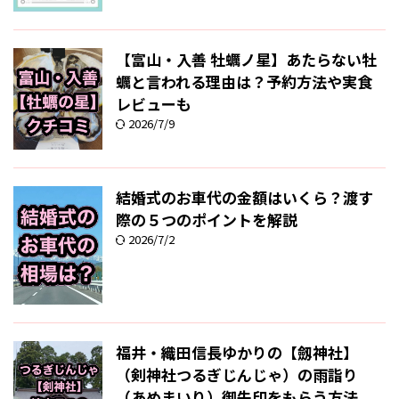
【富山・入善 牡蠣ノ星】あたらない牡
蠣と言われる理由は？予約方法や実食
レビューも
2026/7/9
結婚式のお車代の金額はいくら？渡す
際の５つのポイントを解説
2026/7/2
福井・織田信長ゆかりの【劔神社】
（剣神社つるぎじんじゃ）の雨詣り
（あめまいり）御朱印をもらう方法