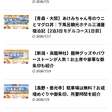
2026/7/5
【青森・大間】あけみちゃん号のウニ
とマグロ丼｜下風呂観光ホテル三浦屋
宿泊記【2泊3日モデルコース1日目】
2026/7/17
【新潟・高龍神社】龍神グッズやパワ
ーストーンが人気！お土産や豪華な御
朱印も紹介
2026/7/19
【長野・善光寺】駐車場は無料？お戒
壇めぐりや御朱印、所要時間を紹介
2026/7/9