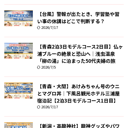
【台風】警報が出たとき、学習塾や習
い事の休講はどこで判断する？
2026/7/17
【青森2泊3日モデルコース2日目】仏ヶ
浦ブルーの絶景と恐山へ｜浅虫温泉
「柳の湯」に泊まった50代夫婦の旅
2026/7/5
【青森・大間】あけみちゃん号のウニ
とマグロ丼｜下風呂観光ホテル三浦屋
宿泊記【2泊3日モデルコース1日目】
2026/7/17
【新潟・高龍神社】龍神グッズやパワ