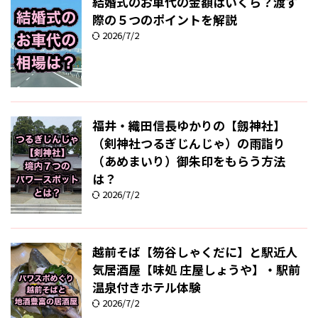
結婚式のお車代の金額はいくら？渡す
際の５つのポイントを解説
2026/7/2
福井・織田信長ゆかりの【劔神社】
（剣神社つるぎじんじゃ）の雨詣り
（あめまいり）御朱印をもらう方法
は？
2026/7/2
越前そば【笏谷しゃくだに】と駅近人
気居酒屋【味処 庄屋しょうや】・駅前
温泉付きホテル体験
2026/7/2