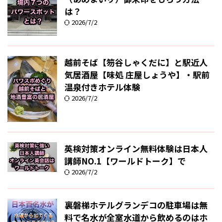
は？
2026/7/2
越前そば【笏谷しゃくだに】と駅近人
気居酒屋【味処 庄屋しょうや】・駅前
温泉付きホテル体験
2026/7/2
英検対策オンライン無料体験は日本人
講師NO.1【ワールドトーク】で
2026/7/2
裏磐梯ホテルグランデコの駐車場は無
料で名水が全室水道から飲めるのはホ