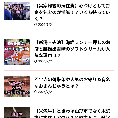
【実家帰省の滞在費】心づけとしてお
金を包むのが常識！？いくら持ってい
く？
2026/7/2
【新潟・寺泊】海鮮ランチ一押しのお
店と越後出雲崎のソフトクリームが人
気な理由は？
2026/7/2
乙宝寺の御朱印や人気のお守り＆有名
なおまんじゅうとは？
2026/7/2
【米沢牛】ときわは山形市でなく米沢
市に本店！アクセスと魅力５つ【登起