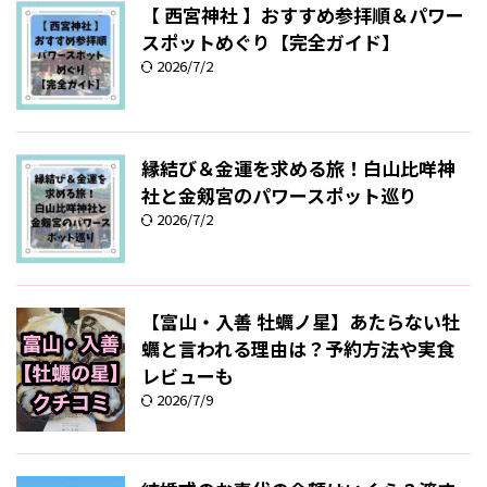
【 西宮神社 】おすすめ参拝順＆パワー
スポットめぐり【完全ガイド】
2026/7/2
縁結び＆金運を求める旅！白山比咩神
社と金剱宮のパワースポット巡り
2026/7/2
【富山・入善 牡蠣ノ星】あたらない牡
蠣と言われる理由は？予約方法や実食
レビューも
2026/7/9