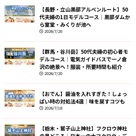
【長野・立山黒部アルペンルート】50
代夫婦の1日モデルコース｜黒部ダムか
ら室堂・みくりが池へ
2026/7/20
【群馬・谷川岳】50代夫婦の初心者モ
デルコース｜電気ガイドバスで一ノ倉
沢の絶景へ！服装・所要時間も紹介
2026/7/20
【おでん】醤油を入れすぎた！しょっ
ぱい時の対処法4選｜味を戻すコツも
2026/7/18
【栃木・鷲子山上神社】フクロウ神社
の見どころ｜日本一の大フクロウ・ご