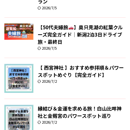
ラン
2026/7/5
【50代夫婦旅
】奥只見湖の紅葉クル
ーズ完全ガイド｜新潟2泊3日ドライブ
旅・最終日
2026/7/5
【 西宮神社 】おすすめ参拝順＆パワー
スポットめぐり【完全ガイド】
2026/7/2
縁結び＆金運を求める旅！白山比咩神
社と金剱宮のパワースポット巡り
2026/7/2