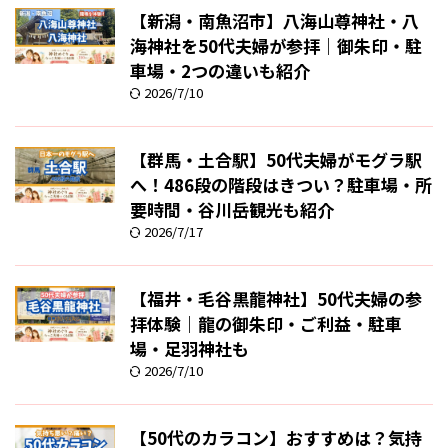
【新潟・南魚沼市】八海山尊神社・八
海神社を50代夫婦が参拝｜御朱印・駐
車場・2つの違いも紹介
2026/7/10
【群馬・土合駅】50代夫婦がモグラ駅
へ！486段の階段はきつい？駐車場・所
要時間・谷川岳観光も紹介
2026/7/17
【福井・毛谷黒龍神社】50代夫婦の参
拝体験｜龍の御朱印・ご利益・駐車
場・足羽神社も
2026/7/10
【50代のカラコン】おすすめは？気持