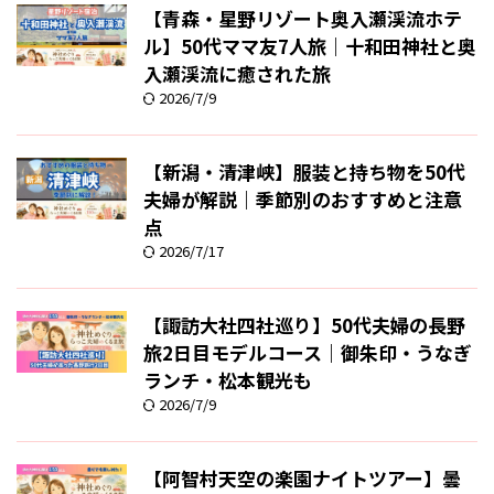
【青森・星野リゾート奥入瀬渓流ホテ
ル】50代ママ友7人旅｜十和田神社と奥
入瀬渓流に癒された旅
2026/7/9
【新潟・清津峡】服装と持ち物を50代
夫婦が解説｜季節別のおすすめと注意
点
2026/7/17
【諏訪大社四社巡り】50代夫婦の長野
旅2日目モデルコース｜御朱印・うなぎ
ランチ・松本観光も
2026/7/9
【阿智村天空の楽園ナイトツアー】曇