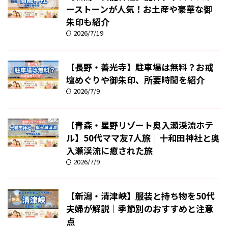
ーストーンが人気！お土産や豪華な御
朱印も紹介
2026/7/19
【長野・善光寺】駐車場は無料？お戒
壇めぐりや御朱印、所要時間を紹介
2026/7/9
【青森・星野リゾート奥入瀬渓流ホテ
ル】50代ママ友7人旅｜十和田神社と奥
入瀬渓流に癒された旅
2026/7/9
【新潟・清津峡】服装と持ち物を50代
夫婦が解説｜季節別のおすすめと注意
点