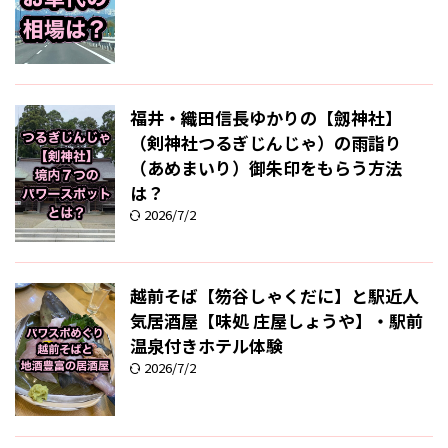
福井・織田信長ゆかりの【劔神社】
（剣神社つるぎじんじゃ）の雨詣り
（あめまいり）御朱印をもらう方法
は？
2026/7/2
越前そば【笏谷しゃくだに】と駅近人
気居酒屋【味処 庄屋しょうや】・駅前
温泉付きホテル体験
2026/7/2