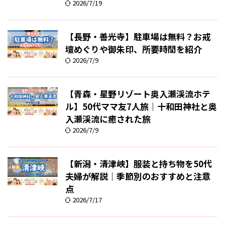
2026/7/19
【長野・善光寺】駐車場は無料？お戒
壇めぐりや御朱印、所要時間を紹介
2026/7/9
【青森・星野リゾート奥入瀬渓流ホテ
ル】50代ママ友7人旅｜十和田神社と奥
入瀬渓流に癒された旅
2026/7/9
【新潟・清津峡】服装と持ち物を50代
夫婦が解説｜季節別のおすすめと注意
点
2026/7/17