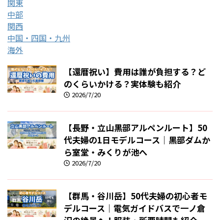
関東
中部
関西
中国・四国・九州
海外
【還暦祝い】費用は誰が負担する？ど
のくらいかける？実体験も紹介
2026/7/20
【長野・立山黒部アルペンルート】50
代夫婦の1日モデルコース｜黒部ダムか
ら室堂・みくりが池へ
2026/7/20
【群馬・谷川岳】50代夫婦の初心者モ
デルコース｜電気ガイドバスで一ノ倉