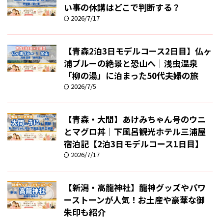
い事の休講はどこで判断する？
2026/7/17
【青森2泊3日モデルコース2日目】仏ヶ
浦ブルーの絶景と恐山へ｜浅虫温泉
「柳の湯」に泊まった50代夫婦の旅
2026/7/5
【青森・大間】あけみちゃん号のウニ
とマグロ丼｜下風呂観光ホテル三浦屋
宿泊記【2泊3日モデルコース1日目】
2026/7/17
【新潟・高龍神社】龍神グッズやパワ
ーストーンが人気！お土産や豪華な御
朱印も紹介