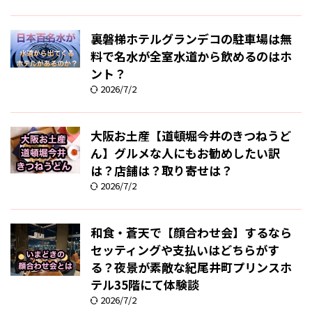
裏磐梯ホテルグランデコの駐車場は無
料で名水が全室水道から飲めるのはホ
ント？
2026/7/2
大阪お土産【道頓堀今井のきつねうど
ん】グルメな人にもお勧めしたい訳
は？店舗は？取り寄せは？
2026/7/2
和食・蒼天で【顔合わせ会】するなら
セッティングや支払いはどちらがす
る？夜景が素敵な紀尾井町プリンスホ
テル35階にて体験談
2026/7/2