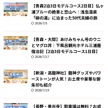
【青森2泊3日モデルコース2日目】仏ヶ
浦ブルーの絶景と恐山へ｜浅虫温泉
「柳の湯」に泊まった50代夫婦の旅
2026/7/5
【青森・大間】あけみちゃん号のウニ
とマグロ丼｜下風呂観光ホテル三浦屋
宿泊記【2泊3日モデルコース1日目】
2026/7/17
【新潟・高龍神社】龍神グッズやパワ
ーストーンが人気！お土産や豪華な御
朱印も紹介
2026/7/19
【長野・善光寺】駐車場は無料？お戒