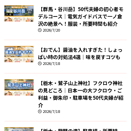
【群馬・谷川岳】50代夫婦の初心者モ
デルコース｜電気ガイドバスで一ノ倉
沢の絶景へ！服装・所要時間も紹介
2026/7/20
【おでん】醤油を入れすぎた！しょっ
ぱい時の対処法4選｜味を戻すコツも
2026/7/18
【栃木・鷲子山上神社】フクロウ神社
の見どころ｜日本一の大フクロウ・ご
利益・御朱印・駐車場を50代夫婦が紹
介
2026/7/18
【栃木・龍門の滝】駐車場・所要時