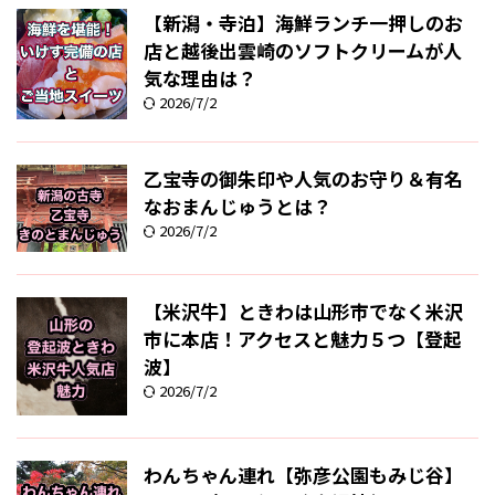
【新潟・寺泊】海鮮ランチ一押しのお
店と越後出雲崎のソフトクリームが人
気な理由は？
2026/7/2
乙宝寺の御朱印や人気のお守り＆有名
なおまんじゅうとは？
2026/7/2
【米沢牛】ときわは山形市でなく米沢
市に本店！アクセスと魅力５つ【登起
波】
2026/7/2
わんちゃん連れ【弥彦公園もみじ谷】