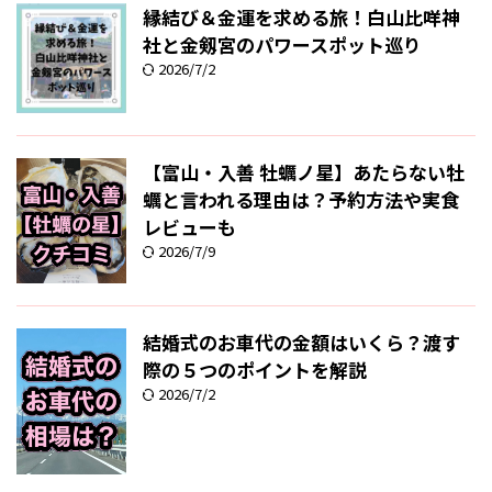
縁結び＆金運を求める旅！白山比咩神
社と金剱宮のパワースポット巡り
2026/7/2
【富山・入善 牡蠣ノ星】あたらない牡
蠣と言われる理由は？予約方法や実食
レビューも
2026/7/9
結婚式のお車代の金額はいくら？渡す
際の５つのポイントを解説
2026/7/2