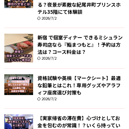
る？夜景が素敵な紀尾井町プリンスホ
テル35階にて体験談
2026/7/2
新宿 で個室ディナー できるミシュラン
寿司店なら『鮨まつもと』！予約は方
法は？コース料金は？
2026/7/2
資格試験や英検【マークシート】最適
な鉛筆とはこれ！専用グッズやアラフ
ィフ座席選び対策も
2026/7/2
【実家帰省の滞在費】心づけとしてお
金を包むのが常識！？いくら持ってい