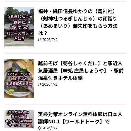
福井・織田信長ゆかりの【劔神社】
（剣神社つるぎじんじゃ）の雨詣り
（あめまいり）御朱印をもらう方法
は？
2026/7/2
越前そば【笏谷しゃくだに】と駅近人
気居酒屋【味処 庄屋しょうや】・駅前
温泉付きホテル体験
2026/7/2
英検対策オンライン無料体験は日本人
講師NO.1【ワールドトーク】で
2026/7/2