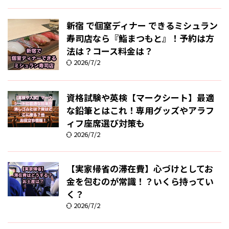
新宿 で個室ディナー できるミシュラン
寿司店なら『鮨まつもと』！予約は方
法は？コース料金は？
2026/7/2
資格試験や英検【マークシート】最適
な鉛筆とはこれ！専用グッズやアラフ
ィフ座席選び対策も
2026/7/2
【実家帰省の滞在費】心づけとしてお
金を包むのが常識！？いくら持ってい
く？
2026/7/2