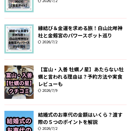
2026/7/2
縁結び＆金運を求める旅！白山比咩神
社と金剱宮のパワースポット巡り
2026/7/2
【富山・入善 牡蠣ノ星】あたらない牡
蠣と言われる理由は？予約方法や実食
レビューも
2026/7/9
結婚式のお車代の金額はいくら？渡す
際の５つのポイントを解説
2026/7/2