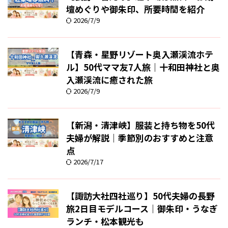
壇めぐりや御朱印、所要時間を紹介
2026/7/9
【青森・星野リゾート奥入瀬渓流ホテ
ル】50代ママ友7人旅｜十和田神社と奥
入瀬渓流に癒された旅
2026/7/9
【新潟・清津峡】服装と持ち物を50代
夫婦が解説｜季節別のおすすめと注意
点
2026/7/17
【諏訪大社四社巡り】50代夫婦の長野
旅2日目モデルコース｜御朱印・うなぎ
ランチ・松本観光も