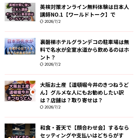
英検対策オンライン無料体験は日本人
講師NO.1【ワールドトーク】で
2026/7/2
裏磐梯ホテルグランデコの駐車場は無
料で名水が全室水道から飲めるのはホ
ント？
2026/7/2
大阪お土産【道頓堀今井のきつねうど
ん】グルメな人にもお勧めしたい訳
は？店舗は？取り寄せは？
2026/7/2
和食・蒼天で【顔合わせ会】するなら
セッティングや支払いはどちらがす