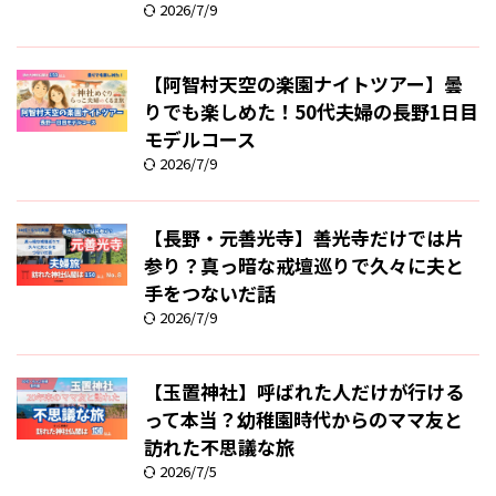
2026/7/9
【阿智村天空の楽園ナイトツアー】曇
りでも楽しめた！50代夫婦の長野1日目
モデルコース
2026/7/9
【長野・元善光寺】善光寺だけでは片
参り？真っ暗な戒壇巡りで久々に夫と
手をつないだ話
2026/7/9
【玉置神社】呼ばれた人だけが行ける
って本当？幼稚園時代からのママ友と
訪れた不思議な旅
2026/7/5