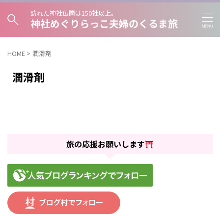
訪れた神社仏閣は150社以上。
神社めぐりらっこ夫婦のくるま旅
HOME
>
潤滑剤
潤滑剤
旅の応援お願いします