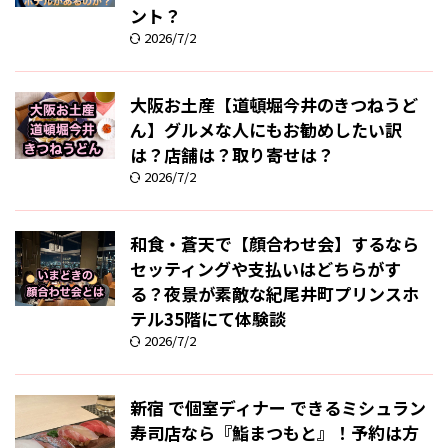
ント？
2026/7/2
大阪お土産【道頓堀今井のきつねうど
ん】グルメな人にもお勧めしたい訳
は？店舗は？取り寄せは？
2026/7/2
和食・蒼天で【顔合わせ会】するなら
セッティングや支払いはどちらがす
る？夜景が素敵な紀尾井町プリンスホ
テル35階にて体験談
2026/7/2
新宿 で個室ディナー できるミシュラン
寿司店なら『鮨まつもと』！予約は方