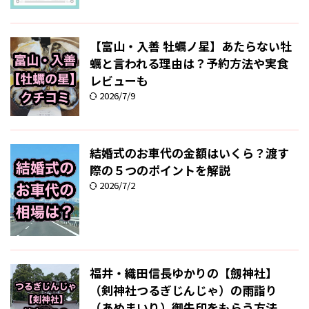
【富山・入善 牡蠣ノ星】あたらない牡
蠣と言われる理由は？予約方法や実食
レビューも
2026/7/9
結婚式のお車代の金額はいくら？渡す
際の５つのポイントを解説
2026/7/2
福井・織田信長ゆかりの【劔神社】
（剣神社つるぎじんじゃ）の雨詣り
（あめまいり）御朱印をもらう方法