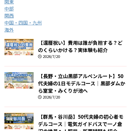
関東
中部
関西
中国・四国・九州
海外
【還暦祝い】費用は誰が負担する？ど
のくらいかける？実体験も紹介
2026/7/20
【長野・立山黒部アルペンルート】50
代夫婦の1日モデルコース｜黒部ダムか
ら室堂・みくりが池へ
2026/7/20
【群馬・谷川岳】50代夫婦の初心者モ
デルコース｜電気ガイドバスで一ノ倉