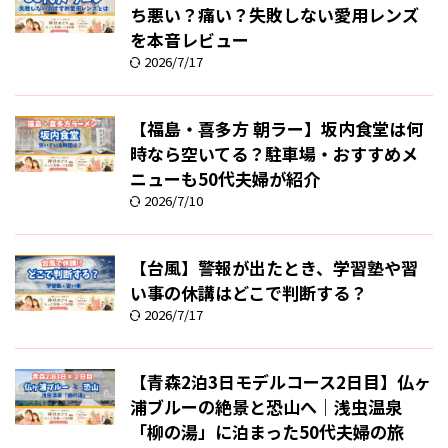
ち悪い？痛い？失敗しない愛用レンズ
を本音レビュー
2026/7/17
【福島・喜多方 朝ラー】坂内食堂は何
時なら空いてる？駐車場・おすすめメ
ニューも50代夫婦が紹介
2026/7/10
【台風】警報が出たとき、学習塾や習
い事の休講はどこで判断する？
2026/7/17
【青森2泊3日モデルコース2日目】仏ヶ
浦ブルーの絶景と恐山へ｜浅虫温泉
「柳の湯」に泊まった50代夫婦の旅