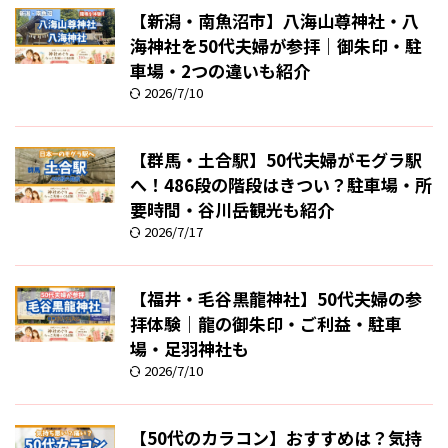
【新潟・南魚沼市】八海山尊神社・八
海神社を50代夫婦が参拝｜御朱印・駐
車場・2つの違いも紹介
2026/7/10
【群馬・土合駅】50代夫婦がモグラ駅
へ！486段の階段はきつい？駐車場・所
要時間・谷川岳観光も紹介
2026/7/17
【福井・毛谷黒龍神社】50代夫婦の参
拝体験｜龍の御朱印・ご利益・駐車
場・足羽神社も
2026/7/10
【50代のカラコン】おすすめは？気持