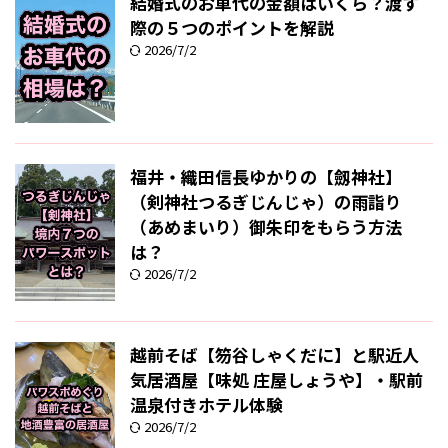
結婚式のお車代の金額はいくら？渡す
際の５つのポイントを解説
2026/7/2
福井・織田信長ゆかりの【劔神社】
（剣神社つるぎじんじゃ）の雨詣り
（あめまいり）御朱印をもらう方法
は？
2026/7/2
越前そば【笏谷しゃくだに】と駅近人
気居酒屋【味処 庄屋しょうや】・駅前
温泉付きホテル体験
2026/7/2