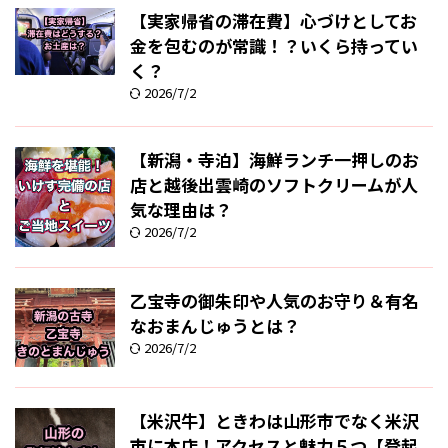
【実家帰省の滞在費】心づけとしてお
金を包むのが常識！？いくら持ってい
く？
2026/7/2
【新潟・寺泊】海鮮ランチ一押しのお
店と越後出雲崎のソフトクリームが人
気な理由は？
2026/7/2
乙宝寺の御朱印や人気のお守り＆有名
なおまんじゅうとは？
2026/7/2
【米沢牛】ときわは山形市でなく米沢
市に本店！アクセスと魅力５つ【登起