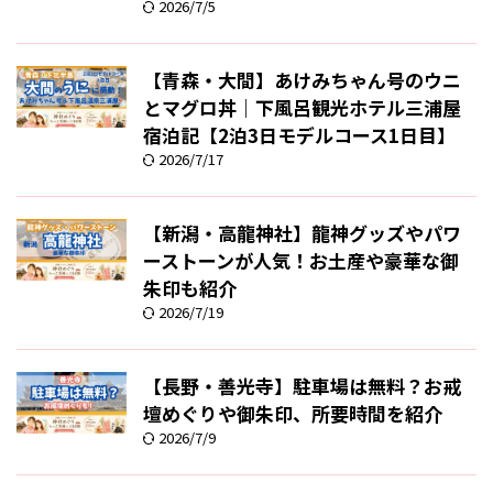
2026/7/5
【青森・大間】あけみちゃん号のウニ
とマグロ丼｜下風呂観光ホテル三浦屋
宿泊記【2泊3日モデルコース1日目】
2026/7/17
【新潟・高龍神社】龍神グッズやパワ
ーストーンが人気！お土産や豪華な御
朱印も紹介
2026/7/19
【長野・善光寺】駐車場は無料？お戒
壇めぐりや御朱印、所要時間を紹介
2026/7/9