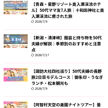
【青森・星野リゾート奥入瀬渓流ホテ
ル】50代ママ友7人旅｜十和田神社と奥
入瀬渓流に癒された旅
2026/7/9
【新潟・清津峡】服装と持ち物を50代
夫婦が解説｜季節別のおすすめと注意
点
2026/7/17
【諏訪大社四社巡り】50代夫婦の長野
旅2日目モデルコース｜御朱印・うなぎ
ランチ・松本観光も
2026/7/9
【阿智村天空の楽園ナイトツアー】曇