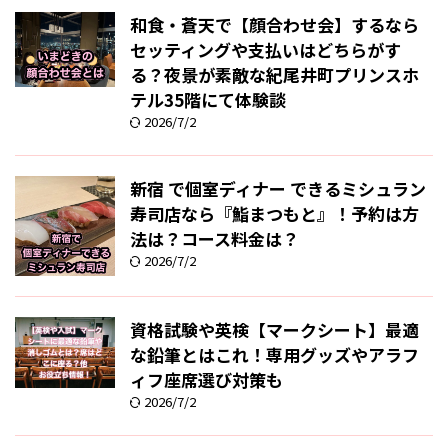
和食・蒼天で【顔合わせ会】するなら
セッティングや支払いはどちらがす
る？夜景が素敵な紀尾井町プリンスホ
テル35階にて体験談
2026/7/2
新宿 で個室ディナー できるミシュラン
寿司店なら『鮨まつもと』！予約は方
法は？コース料金は？
2026/7/2
資格試験や英検【マークシート】最適
な鉛筆とはこれ！専用グッズやアラフ
ィフ座席選び対策も
2026/7/2