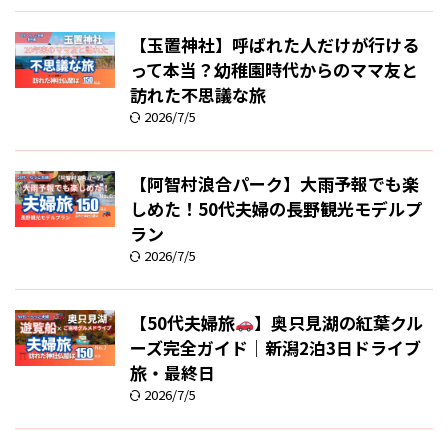
【玉置神社】呼ばれた人だけが行ける
って本当？幼稚園時代からのママ友と
訪れた不思議な旅
2026/7/5
【阿智村浪合パーク】大雨予報でも楽
しめた！50代夫婦の長野観光モデルプ
ラン
2026/7/5
【50代夫婦旅
】奥只見湖の紅葉クル
ーズ完全ガイド｜新潟2泊3日ドライブ
旅・最終日
2026/7/5