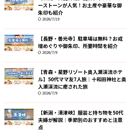
ーストーンが人気！お土産や豪華な御
朱印も紹介
2026/7/19
【長野・善光寺】駐車場は無料？お戒
壇めぐりや御朱印、所要時間を紹介
2026/7/9
【青森・星野リゾート奥入瀬渓流ホテ
ル】50代ママ友7人旅｜十和田神社と奥
入瀬渓流に癒された旅
2026/7/9
【新潟・清津峡】服装と持ち物を50代
夫婦が解説｜季節別のおすすめと注意
点