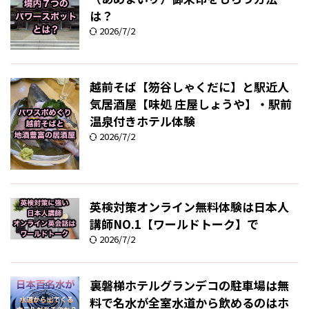
は？
2026/7/2
越前そば【笏谷しゃくだに】と駅近人
気居酒屋【味処 庄屋しょうや】・駅前
温泉付きホテル体験
2026/7/2
英検対策オンライン無料体験は日本人
講師NO.1【ワールドトーク】で
2026/7/2
裏磐梯ホテルグランデコの駐車場は無
料で名水が全室水道から飲めるのはホ