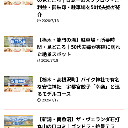
利益・御朱印・駐車場を50代夫婦が紹
介
2026/7/18
【栃木・龍門の滝】駐車場・所要時
間・見どころ｜50代夫婦が実際に訪れ
た絶景スポット
2026/7/18
【栃木・高根沢町】バイク神社で有名
な安住神社｜宇都宮餃子「幸楽」と巡
るモデルコース
2026/7/17
【新潟・南魚沼】ザ・ヴェランダ石打
丸山の口コミ｜ゴンドラ・絶景テラ