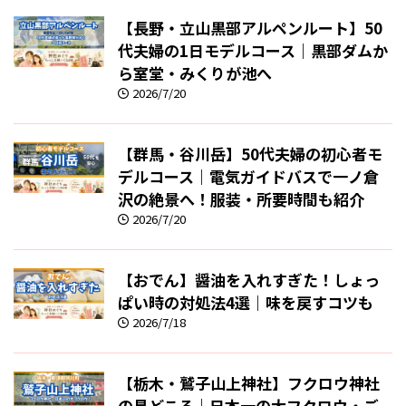
【長野・立山黒部アルペンルート】50
代夫婦の1日モデルコース｜黒部ダムか
ら室堂・みくりが池へ
2026/7/20
【群馬・谷川岳】50代夫婦の初心者モ
デルコース｜電気ガイドバスで一ノ倉
沢の絶景へ！服装・所要時間も紹介
2026/7/20
【おでん】醤油を入れすぎた！しょっ
ぱい時の対処法4選｜味を戻すコツも
2026/7/18
【栃木・鷲子山上神社】フクロウ神社
の見どころ｜日本一の大フクロウ・ご