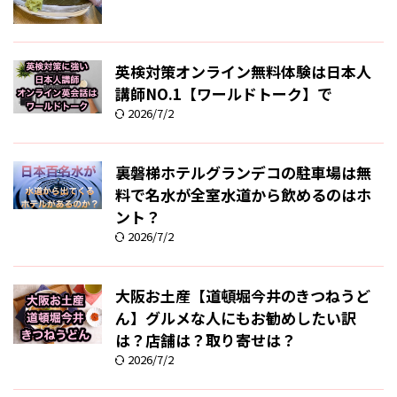
英検対策オンライン無料体験は日本人
講師NO.1【ワールドトーク】で
2026/7/2
裏磐梯ホテルグランデコの駐車場は無
料で名水が全室水道から飲めるのはホ
ント？
2026/7/2
大阪お土産【道頓堀今井のきつねうど
ん】グルメな人にもお勧めしたい訳
は？店舗は？取り寄せは？
2026/7/2