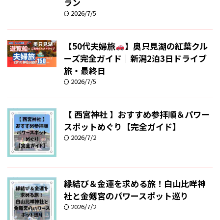
ラン
2026/7/5
【50代夫婦旅
】奥只見湖の紅葉クル
ーズ完全ガイド｜新潟2泊3日ドライブ
旅・最終日
2026/7/5
【 西宮神社 】おすすめ参拝順＆パワー
スポットめぐり【完全ガイド】
2026/7/2
縁結び＆金運を求める旅！白山比咩神
社と金剱宮のパワースポット巡り
2026/7/2