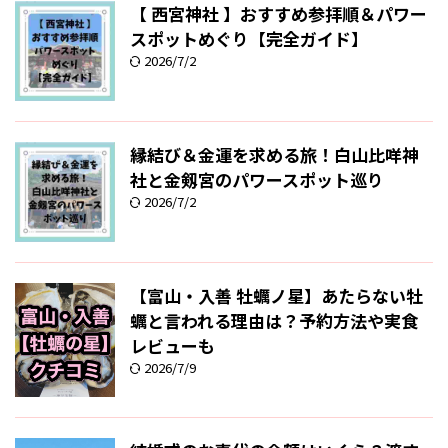
【 西宮神社 】おすすめ参拝順＆パワー
スポットめぐり【完全ガイド】
2026/7/2
縁結び＆金運を求める旅！白山比咩神
社と金剱宮のパワースポット巡り
2026/7/2
【富山・入善 牡蠣ノ星】あたらない牡
蠣と言われる理由は？予約方法や実食
レビューも
2026/7/9