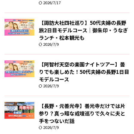
2026/7/17
【諏訪大社四社巡り】50代夫婦の長野
旅2日目モデルコース｜御朱印・うなぎ
ランチ・松本観光も
2026/7/9
【阿智村天空の楽園ナイトツアー】曇
りでも楽しめた！50代夫婦の長野1日目
モデルコース
2026/7/9
【長野・元善光寺】善光寺だけでは片
参り？真っ暗な戒壇巡りで久々に夫と
手をつないだ話
2026/7/9