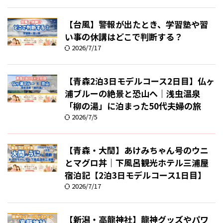
【台風】警報が出たとき、学習塾や習
い事の休講はどこで判断する？
2026/7/17
【青森2泊3日モデルコース2日目】仏ヶ
浦ブルーの絶景と恐山へ｜浅虫温泉
「柳の湯」に泊まった50代夫婦の旅
2026/7/5
【青森・大間】あけみちゃん号のウニ
とマグロ丼｜下風呂観光ホテル三浦屋
宿泊記【2泊3日モデルコース1日目】
2026/7/17
【新潟・高龍神社】龍神グッズやパワ