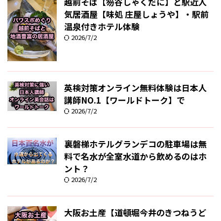
越前そば【笏谷しゃくだに】と駅近人
気居酒屋【味処 庄屋しょうや】・駅前
温泉付きホテル体験
2026/7/2
英検対策オンライン無料体験は日本人
講師NO.1【ワールドトーク】で
2026/7/2
裏磐梯ホテルグランデコの駐車場は無
料で名水が全室水道から飲めるのはホ
ント？
2026/7/2
大阪お土産【道頓堀今井のきつねうど