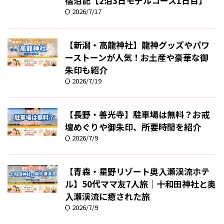
宿泊記【2泊3日モデルコース1日目】
2026/7/17
【新潟・高龍神社】龍神グッズやパワ
ーストーンが人気！お土産や豪華な御
朱印も紹介
2026/7/19
【長野・善光寺】駐車場は無料？お戒
壇めぐりや御朱印、所要時間を紹介
2026/7/9
【青森・星野リゾート奥入瀬渓流ホテ
ル】50代ママ友7人旅｜十和田神社と奥
入瀬渓流に癒された旅
2026/7/9