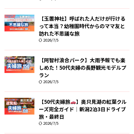
【玉置神社】呼ばれた人だけが行ける
って本当？幼稚園時代からのママ友と
訪れた不思議な旅
2026/7/5
【阿智村浪合パーク】大雨予報でも楽
しめた！50代夫婦の長野観光モデルプ
ラン
2026/7/5
【50代夫婦旅
】奥只見湖の紅葉クル
ーズ完全ガイド｜新潟2泊3日ドライブ
旅・最終日
2026/7/5