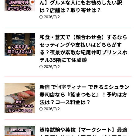
ん】グルメな人にもお勧めしたい訳
は？店舗は？取り寄せは？
2026/7/2
和食・蒼天で【顔合わせ会】するなら
セッティングや支払いはどちらがす
る？夜景が素敵な紀尾井町プリンスホ
テル35階にて体験談
2026/7/2
新宿 で個室ディナー できるミシュラン
寿司店なら『鮨まつもと』！予約は方
法は？コース料金は？
2026/7/2
資格試験や英検【マークシート】最適