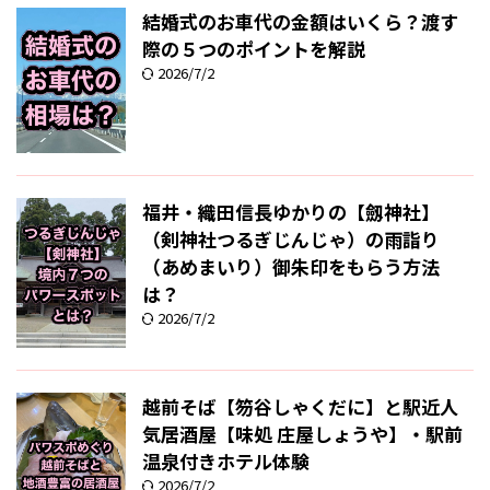
結婚式のお車代の金額はいくら？渡す
際の５つのポイントを解説
2026/7/2
福井・織田信長ゆかりの【劔神社】
（剣神社つるぎじんじゃ）の雨詣り
（あめまいり）御朱印をもらう方法
は？
2026/7/2
越前そば【笏谷しゃくだに】と駅近人
気居酒屋【味処 庄屋しょうや】・駅前
温泉付きホテル体験
2026/7/2