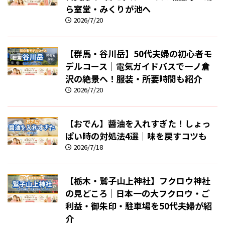
ら室堂・みくりが池へ
2026/7/20
【群馬・谷川岳】50代夫婦の初心者モ
デルコース｜電気ガイドバスで一ノ倉
沢の絶景へ！服装・所要時間も紹介
2026/7/20
【おでん】醤油を入れすぎた！しょっ
ぱい時の対処法4選｜味を戻すコツも
2026/7/18
【栃木・鷲子山上神社】フクロウ神社
の見どころ｜日本一の大フクロウ・ご
利益・御朱印・駐車場を50代夫婦が紹
介