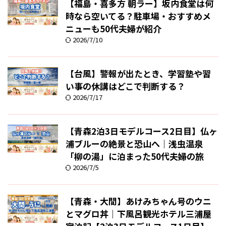
【福島・喜多方 朝ラー】坂内食堂は何
時なら空いてる？駐車場・おすすめメ
ニューも50代夫婦が紹介
2026/7/10
【台風】警報が出たとき、学習塾や習
い事の休講はどこで判断する？
2026/7/17
【青森2泊3日モデルコース2日目】仏ヶ
浦ブルーの絶景と恐山へ｜浅虫温泉
「柳の湯」に泊まった50代夫婦の旅
2026/7/5
【青森・大間】あけみちゃん号のウニ
とマグロ丼｜下風呂観光ホテル三浦屋