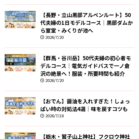
【長野・立山黒部アルペンルート】50
代夫婦の1日モデルコース｜黒部ダムか
ら室堂・みくりが池へ
2026/7/20
【群馬・谷川岳】50代夫婦の初心者モ
デルコース｜電気ガイドバスで一ノ倉
沢の絶景へ！服装・所要時間も紹介
2026/7/20
【おでん】醤油を入れすぎた！しょっ
ぱい時の対処法4選｜味を戻すコツも
2026/7/18
【栃木・鷲子山上神社】フクロウ神社