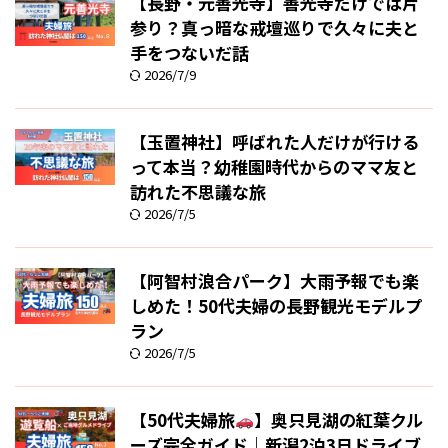
【長野・元善光寺】善光寺だけでは片
参り？真っ暗な戒壇巡りで久々に夫と
手をつないだ話
2026/7/9
【玉置神社】呼ばれた人だけが行ける
って本当？幼稚園時代からのママ友と
訪れた不思議な旅
2026/7/5
【阿智村浪合パーク】大雨予報でも楽
しめた！50代夫婦の長野観光モデルプ
ラン
2026/7/5
【50代夫婦旅
】奥只見湖の紅葉クル
ーズ完全ガイド｜新潟2泊3日ドライブ