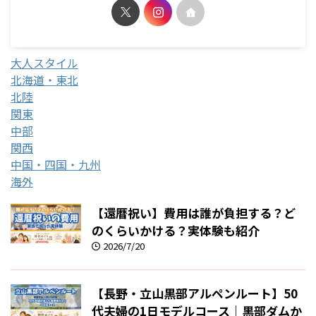
大人スタイル
北海道・東北
北陸
関東
中部
関西
中国・四国・九州
海外
【還暦祝い】費用は誰が負担する？ど
のくらいかける？実体験も紹介
2026/7/20
【長野・立山黒部アルペンルート】50
代夫婦の1日モデルコース｜黒部ダムか