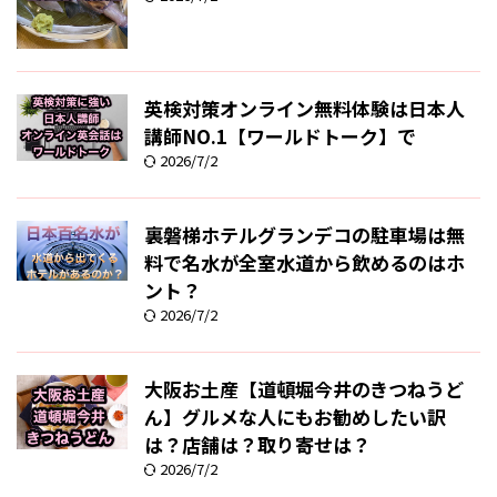
英検対策オンライン無料体験は日本人
講師NO.1【ワールドトーク】で
2026/7/2
裏磐梯ホテルグランデコの駐車場は無
料で名水が全室水道から飲めるのはホ
ント？
2026/7/2
大阪お土産【道頓堀今井のきつねうど
ん】グルメな人にもお勧めしたい訳
は？店舗は？取り寄せは？
2026/7/2