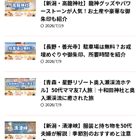
【新潟・高龍神社】龍神グッズやパワ
ーストーンが人気！お土産や豪華な御
朱印も紹介
2026/7/19
【長野・善光寺】駐車場は無料？お戒
壇めぐりや御朱印、所要時間を紹介
2026/7/9
【青森・星野リゾート奥入瀬渓流ホテ
ル】50代ママ友7人旅｜十和田神社と奥
入瀬渓流に癒された旅
2026/7/9
【新潟・清津峡】服装と持ち物を50代
夫婦が解説｜季節別のおすすめと注意