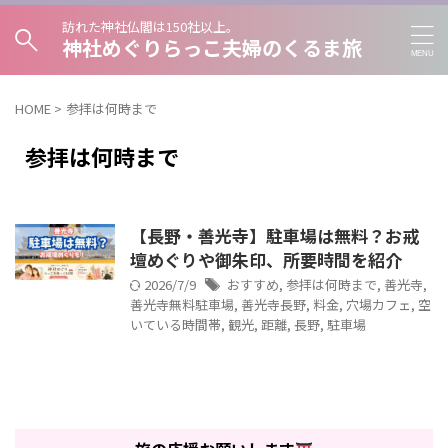
訪れた神社仏閣は150社以上。
神社めぐりらっこ夫婦のくるま旅
HOME
>
参拝は何時まで
参拝は何時まで
【長野・善光寺】駐車場は無料？お戒
壇めぐりや御朱印、所要時間を紹介
2026/7/9
おすすめ
,
参拝は何時まで
,
善光寺
,
善光寺無料駐車場
,
善光寺長野
,
料金
,
穴場カフェ
,
空
いている時間帯
,
観光
,
距離
,
長野
,
駐車場