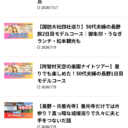
点
2026/7/17
【諏訪大社四社巡り】50代夫婦の長野
旅2日目モデルコース｜御朱印・うなぎ
ランチ・松本観光も
2026/7/9
【阿智村天空の楽園ナイトツアー】曇
りでも楽しめた！50代夫婦の長野1日目
モデルコース
2026/7/9
【長野・元善光寺】善光寺だけでは片
参り？真っ暗な戒壇巡りで久々に夫と
手をつないだ話
2026/7/9