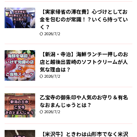
【実家帰省の滞在費】心づけとしてお
金を包むのが常識！？いくら持ってい
く？
2026/7/2
【新潟・寺泊】海鮮ランチ一押しのお
店と越後出雲崎のソフトクリームが人
気な理由は？
2026/7/2
乙宝寺の御朱印や人気のお守り＆有名
なおまんじゅうとは？
2026/7/2
【米沢牛】ときわは山形市でなく米沢