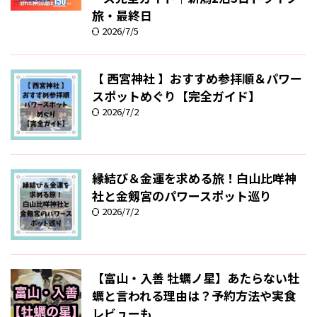
旅・最終日
2026/7/5
【 西宮神社 】おすすめ参拝順＆パワー
スポットめぐり【完全ガイド】
2026/7/2
縁結び＆金運を求める旅！白山比咩神
社と金剱宮のパワースポット巡り
2026/7/2
【富山・入善 牡蠣ノ星】あたらない牡
蠣と言われる理由は？予約方法や実食
レビューも