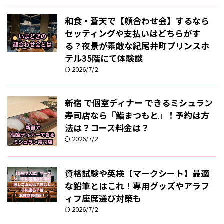
和食・蒼天で【顔合わせ会】するなら
セッティングや支払いはどちらがす
る？夜景が素敵な紀尾井町プリンスホ
テル35階にて体験談
2026/7/2
新宿 で個室ディナー できるミシュラン
寿司店なら『鮨まつもと』！予約は方
法は？コース料金は？
2026/7/2
資格試験や英検【マークシート】最適
な鉛筆とはこれ！専用グッズやアラフ
ィフ座席選び対策も
2026/7/2