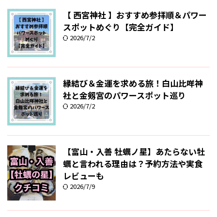
【 西宮神社 】おすすめ参拝順＆パワー
スポットめぐり【完全ガイド】
2026/7/2
縁結び＆金運を求める旅！白山比咩神
社と金剱宮のパワースポット巡り
2026/7/2
【富山・入善 牡蠣ノ星】あたらない牡
蠣と言われる理由は？予約方法や実食
レビューも
2026/7/9