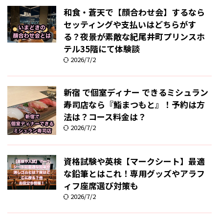
和食・蒼天で【顔合わせ会】するなら
セッティングや支払いはどちらがす
る？夜景が素敵な紀尾井町プリンスホ
テル35階にて体験談
2026/7/2
新宿 で個室ディナー できるミシュラン
寿司店なら『鮨まつもと』！予約は方
法は？コース料金は？
2026/7/2
資格試験や英検【マークシート】最適
な鉛筆とはこれ！専用グッズやアラフ
ィフ座席選び対策も
2026/7/2