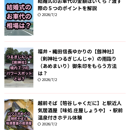
結婚式のお車代の金額はいくら？渡す
際の５つのポイントを解説
2026/7/2
福井・織田信長ゆかりの【劔神社】
（剣神社つるぎじんじゃ）の雨詣り
（あめまいり）御朱印をもらう方法
は？
2026/7/2
越前そば【笏谷しゃくだに】と駅近人
気居酒屋【味処 庄屋しょうや】・駅前
温泉付きホテル体験
2026/7/2