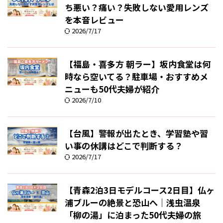
ち悪い？痛い？失敗しない愛用レンズ
を本音レビュー
2026/7/17
【福島・喜多方 朝ラー】坂内食堂は何
時なら空いてる？駐車場・おすすめメ
ニューも50代夫婦が紹介
2026/7/10
【台風】警報が出たとき、学習塾や習
い事の休講はどこで判断する？
2026/7/17
【青森2泊3日モデルコース2日目】仏ヶ
浦ブルーの絶景と恐山へ｜浅虫温泉
「柳の湯」に泊まった50代夫婦の旅