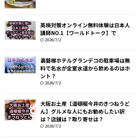
英検対策オンライン無料体験は日本人
講師NO.1【ワールドトーク】で
2026/7/2
裏磐梯ホテルグランデコの駐車場は無
料で名水が全室水道から飲めるのはホ
ント？
2026/7/2
大阪お土産【道頓堀今井のきつねうど
ん】グルメな人にもお勧めしたい訳
は？店舗は？取り寄せは？
2026/7/2