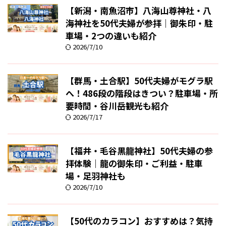
【新潟・南魚沼市】八海山尊神社・八
海神社を50代夫婦が参拝｜御朱印・駐
車場・2つの違いも紹介
2026/7/10
【群馬・土合駅】50代夫婦がモグラ駅
へ！486段の階段はきつい？駐車場・所
要時間・谷川岳観光も紹介
2026/7/17
【福井・毛谷黒龍神社】50代夫婦の参
拝体験｜龍の御朱印・ご利益・駐車
場・足羽神社も
2026/7/10
【50代のカラコン】おすすめは？気持