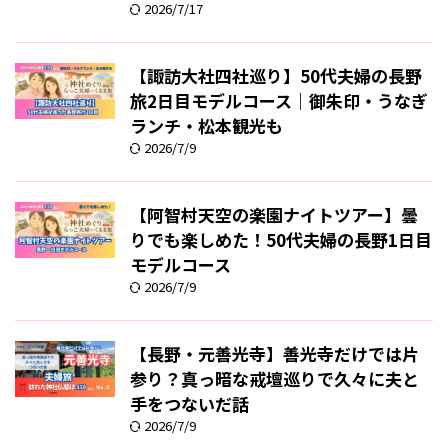
2026/7/17
【諏訪大社四社巡り】50代夫婦の長野
旅2日目モデルコース｜御朱印・うなぎ
ランチ・松本観光も
2026/7/9
【阿智村天空の楽園ナイトツアー】曇
りでも楽しめた！50代夫婦の長野1日目
モデルコース
2026/7/9
【長野・元善光寺】善光寺だけでは片
参り？真っ暗な戒壇巡りで久々に夫と
手をつないだ話
2026/7/9