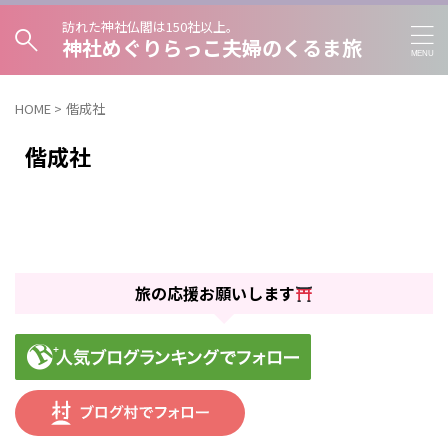
訪れた神社仏閣は150社以上。
神社めぐりらっこ夫婦のくるま旅
HOME
>
偕成社
偕成社
旅の応援お願いします