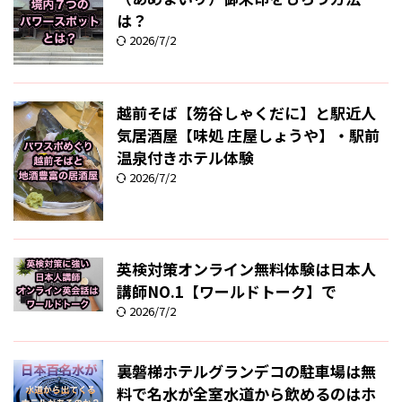
は？
2026/7/2
越前そば【笏谷しゃくだに】と駅近人
気居酒屋【味処 庄屋しょうや】・駅前
温泉付きホテル体験
2026/7/2
英検対策オンライン無料体験は日本人
講師NO.1【ワールドトーク】で
2026/7/2
裏磐梯ホテルグランデコの駐車場は無
料で名水が全室水道から飲めるのはホ