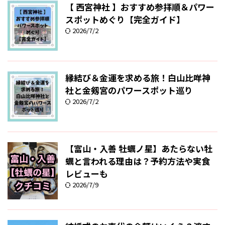
【 西宮神社 】おすすめ参拝順＆パワー
スポットめぐり【完全ガイド】
2026/7/2
縁結び＆金運を求める旅！白山比咩神
社と金剱宮のパワースポット巡り
2026/7/2
【富山・入善 牡蠣ノ星】あたらない牡
蠣と言われる理由は？予約方法や実食
レビューも
2026/7/9