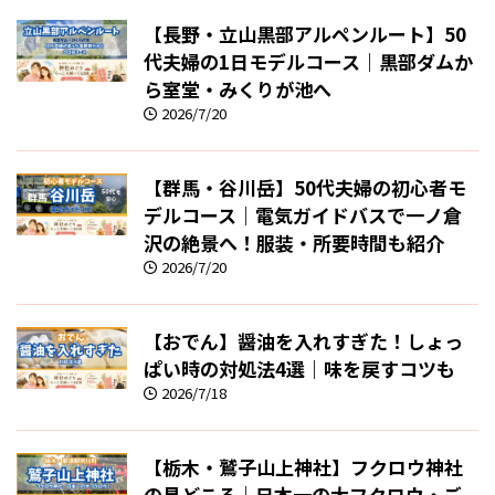
【長野・立山黒部アルペンルート】50
代夫婦の1日モデルコース｜黒部ダムか
ら室堂・みくりが池へ
2026/7/20
【群馬・谷川岳】50代夫婦の初心者モ
デルコース｜電気ガイドバスで一ノ倉
沢の絶景へ！服装・所要時間も紹介
2026/7/20
【おでん】醤油を入れすぎた！しょっ
ぱい時の対処法4選｜味を戻すコツも
2026/7/18
【栃木・鷲子山上神社】フクロウ神社
の見どころ｜日本一の大フクロウ・ご