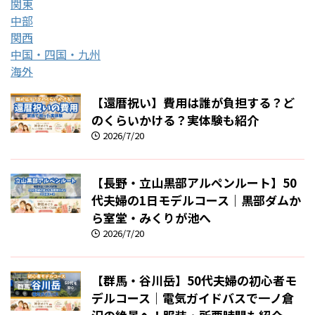
関東
中部
関西
中国・四国・九州
海外
【還暦祝い】費用は誰が負担する？ど
のくらいかける？実体験も紹介
2026/7/20
【長野・立山黒部アルペンルート】50
代夫婦の1日モデルコース｜黒部ダムか
ら室堂・みくりが池へ
2026/7/20
【群馬・谷川岳】50代夫婦の初心者モ
デルコース｜電気ガイドバスで一ノ倉