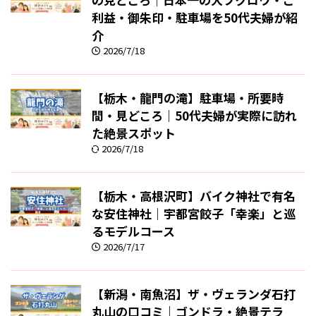
利益・御朱印・駐車場を50代夫婦が紹
介
2026/7/18
【栃木・龍門の滝】駐車場・所要時
間・見どころ｜50代夫婦が実際に訪れ
た絶景スポット
2026/7/18
【栃木・高根沢町】バイク神社で有名
な安住神社｜宇都宮餃子「幸楽」と巡
るモデルコース
2026/7/17
【新潟・南魚沼】ザ・ヴェランダ石打
丸山の口コミ｜ゴンドラ・絶景テラ