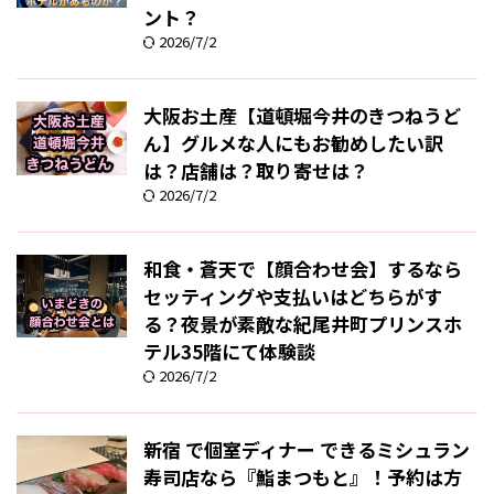
ント？
2026/7/2
大阪お土産【道頓堀今井のきつねうど
ん】グルメな人にもお勧めしたい訳
は？店舗は？取り寄せは？
2026/7/2
和食・蒼天で【顔合わせ会】するなら
セッティングや支払いはどちらがす
る？夜景が素敵な紀尾井町プリンスホ
テル35階にて体験談
2026/7/2
新宿 で個室ディナー できるミシュラン
寿司店なら『鮨まつもと』！予約は方