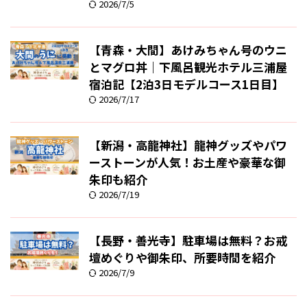
2026/7/5
【青森・大間】あけみちゃん号のウニ
とマグロ丼｜下風呂観光ホテル三浦屋
宿泊記【2泊3日モデルコース1日目】
2026/7/17
【新潟・高龍神社】龍神グッズやパワ
ーストーンが人気！お土産や豪華な御
朱印も紹介
2026/7/19
【長野・善光寺】駐車場は無料？お戒
壇めぐりや御朱印、所要時間を紹介
2026/7/9