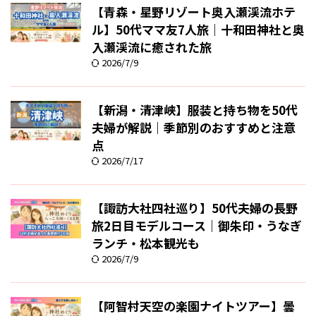
【青森・星野リゾート奥入瀬渓流ホテ
ル】50代ママ友7人旅｜十和田神社と奥
入瀬渓流に癒された旅
2026/7/9
【新潟・清津峡】服装と持ち物を50代
夫婦が解説｜季節別のおすすめと注意
点
2026/7/17
【諏訪大社四社巡り】50代夫婦の長野
旅2日目モデルコース｜御朱印・うなぎ
ランチ・松本観光も
2026/7/9
【阿智村天空の楽園ナイトツアー】曇