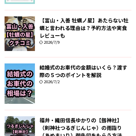
【富山・入善 牡蠣ノ星】あたらない牡
蠣と言われる理由は？予約方法や実食
レビューも
2026/7/9
結婚式のお車代の金額はいくら？渡す
際の５つのポイントを解説
2026/7/2
福井・織田信長ゆかりの【劔神社】
（剣神社つるぎじんじゃ）の雨詣り
（あめまいり）御朱印をもらう方法