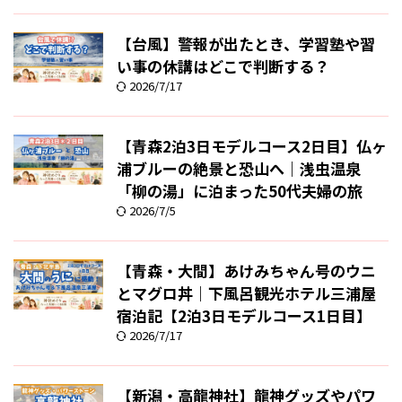
【台風】警報が出たとき、学習塾や習
い事の休講はどこで判断する？
2026/7/17
【青森2泊3日モデルコース2日目】仏ヶ
浦ブルーの絶景と恐山へ｜浅虫温泉
「柳の湯」に泊まった50代夫婦の旅
2026/7/5
【青森・大間】あけみちゃん号のウニ
とマグロ丼｜下風呂観光ホテル三浦屋
宿泊記【2泊3日モデルコース1日目】
2026/7/17
【新潟・高龍神社】龍神グッズやパワ