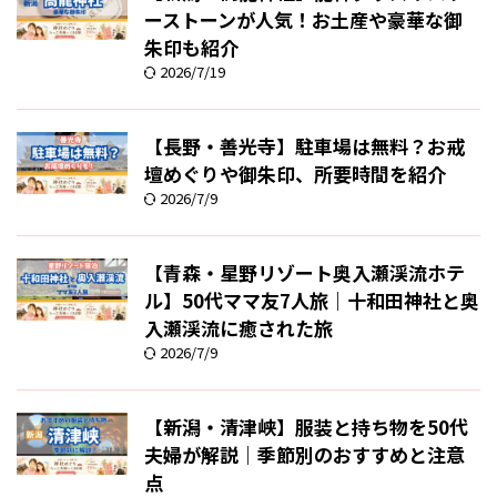
ーストーンが人気！お土産や豪華な御
朱印も紹介
2026/7/19
【長野・善光寺】駐車場は無料？お戒
壇めぐりや御朱印、所要時間を紹介
2026/7/9
【青森・星野リゾート奥入瀬渓流ホテ
ル】50代ママ友7人旅｜十和田神社と奥
入瀬渓流に癒された旅
2026/7/9
【新潟・清津峡】服装と持ち物を50代
夫婦が解説｜季節別のおすすめと注意
点