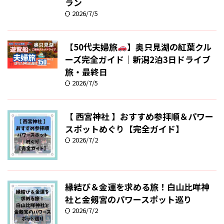
ラン
2026/7/5
【50代夫婦旅
】奥只見湖の紅葉クル
ーズ完全ガイド｜新潟2泊3日ドライブ
旅・最終日
2026/7/5
【 西宮神社 】おすすめ参拝順＆パワー
スポットめぐり【完全ガイド】
2026/7/2
縁結び＆金運を求める旅！白山比咩神
社と金剱宮のパワースポット巡り
2026/7/2