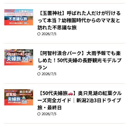
【玉置神社】呼ばれた人だけが行ける
って本当？幼稚園時代からのママ友と
訪れた不思議な旅
2026/7/5
【阿智村浪合パーク】大雨予報でも楽
しめた！50代夫婦の長野観光モデルプ
ラン
2026/7/5
【50代夫婦旅
】奥只見湖の紅葉クル
ーズ完全ガイド｜新潟2泊3日ドライブ
旅・最終日
2026/7/5