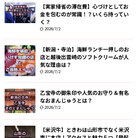
【実家帰省の滞在費】心づけとしてお
金を包むのが常識！？いくら持ってい
く？
2026/7/2
【新潟・寺泊】海鮮ランチ一押しのお
店と越後出雲崎のソフトクリームが人
気な理由は？
2026/7/2
乙宝寺の御朱印や人気のお守り＆有名
なおまんじゅうとは？
2026/7/2
【米沢牛】ときわは山形市でなく米沢
市に本店！アクセスと魅力５つ【登起