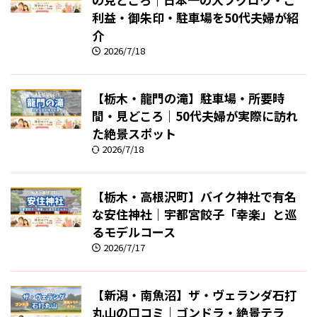
利益・御朱印・駐車場を50代夫婦が紹
介
2026/7/18
【栃木・龍門の滝】駐車場・所要時
間・見どころ｜50代夫婦が実際に訪れ
た絶景スポット
2026/7/18
【栃木・高根沢町】バイク神社で有名
な安住神社｜宇都宮餃子「幸楽」と巡
るモデルコース
2026/7/17
【新潟・南魚沼】ザ・ヴェランダ石打
丸山の口コミ｜ゴンドラ・絶景テラ