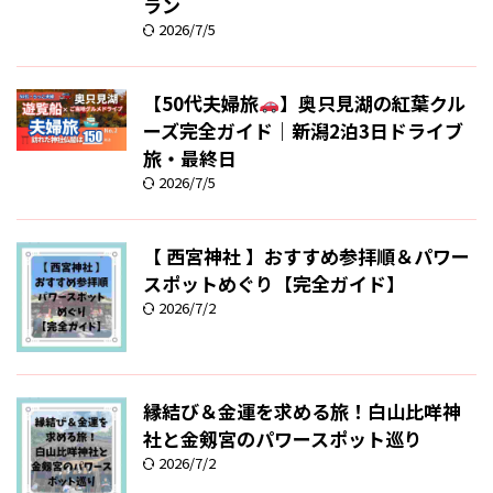
ラン
2026/7/5
【50代夫婦旅
】奥只見湖の紅葉クル
ーズ完全ガイド｜新潟2泊3日ドライブ
旅・最終日
2026/7/5
【 西宮神社 】おすすめ参拝順＆パワー
スポットめぐり【完全ガイド】
2026/7/2
縁結び＆金運を求める旅！白山比咩神
社と金剱宮のパワースポット巡り
2026/7/2