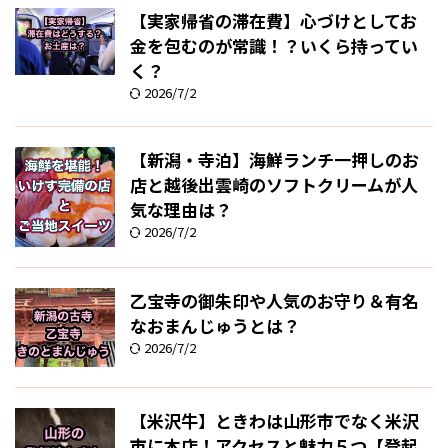
【実家帰省の滞在費】心づけとしてお
金を包むのが常識！？いくら持ってい
く？
2026/7/2
【新潟・寺泊】海鮮ランチ一押しのお
店と越後出雲崎のソフトクリームが人
気な理由は？
2026/7/2
乙宝寺の御朱印や人気のお守り＆有名
なおまんじゅうとは？
2026/7/2
【米沢牛】ときわは山形市でなく米沢
市に本店！アクセスと魅力５つ【登起