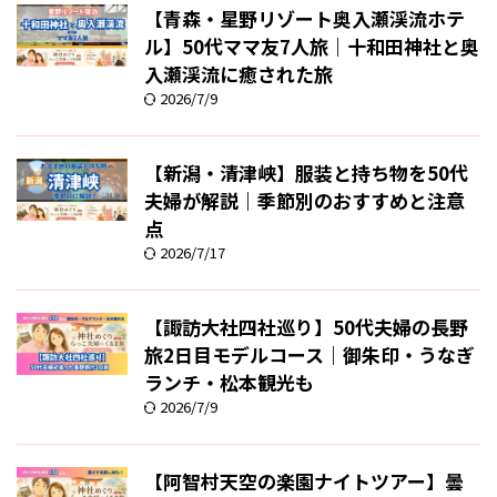
【青森・星野リゾート奥入瀬渓流ホテ
ル】50代ママ友7人旅｜十和田神社と奥
入瀬渓流に癒された旅
2026/7/9
【新潟・清津峡】服装と持ち物を50代
夫婦が解説｜季節別のおすすめと注意
点
2026/7/17
【諏訪大社四社巡り】50代夫婦の長野
旅2日目モデルコース｜御朱印・うなぎ
ランチ・松本観光も
2026/7/9
【阿智村天空の楽園ナイトツアー】曇