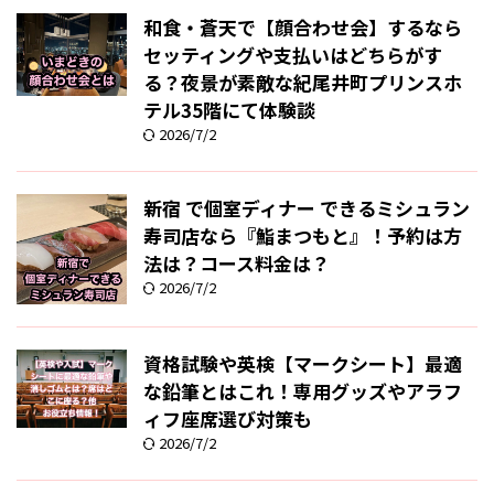
和食・蒼天で【顔合わせ会】するなら
セッティングや支払いはどちらがす
る？夜景が素敵な紀尾井町プリンスホ
テル35階にて体験談
2026/7/2
新宿 で個室ディナー できるミシュラン
寿司店なら『鮨まつもと』！予約は方
法は？コース料金は？
2026/7/2
資格試験や英検【マークシート】最適
な鉛筆とはこれ！専用グッズやアラフ
ィフ座席選び対策も
2026/7/2