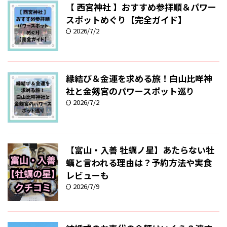
【 西宮神社 】おすすめ参拝順＆パワー
スポットめぐり【完全ガイド】
2026/7/2
縁結び＆金運を求める旅！白山比咩神
社と金剱宮のパワースポット巡り
2026/7/2
【富山・入善 牡蠣ノ星】あたらない牡
蠣と言われる理由は？予約方法や実食
レビューも
2026/7/9