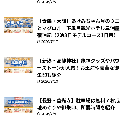
2026/7/5
【青森・大間】あけみちゃん号のウニ
とマグロ丼｜下風呂観光ホテル三浦屋
宿泊記【2泊3日モデルコース1日目】
2026/7/17
【新潟・高龍神社】龍神グッズやパワ
ーストーンが人気！お土産や豪華な御
朱印も紹介
2026/7/19
【長野・善光寺】駐車場は無料？お戒
壇めぐりや御朱印、所要時間を紹介
2026/7/9