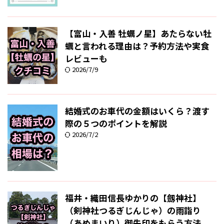
【富山・入善 牡蠣ノ星】あたらない牡
蠣と言われる理由は？予約方法や実食
レビューも
2026/7/9
結婚式のお車代の金額はいくら？渡す
際の５つのポイントを解説
2026/7/2
福井・織田信長ゆかりの【劔神社】
（剣神社つるぎじんじゃ）の雨詣り
（あめまいり）御朱印をもらう方法