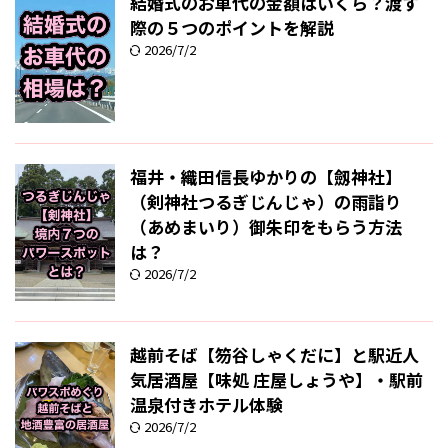
結婚式のお車代の金額はいくら？渡す
際の５つのポイントを解説
2026/7/2
福井・織田信長ゆかりの【劔神社】
（剣神社つるぎじんじゃ）の雨詣り
（あめまいり）御朱印をもらう方法
は？
2026/7/2
越前そば【笏谷しゃくだに】と駅近人
気居酒屋【味処 庄屋しょうや】・駅前
温泉付きホテル体験
2026/7/2