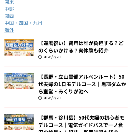
関東
中部
関西
中国・四国・九州
海外
【還暦祝い】費用は誰が負担する？ど
のくらいかける？実体験も紹介
2026/7/20
【長野・立山黒部アルペンルート】50
代夫婦の1日モデルコース｜黒部ダムか
ら室堂・みくりが池へ
2026/7/20
【群馬・谷川岳】50代夫婦の初心者モ
デルコース｜電気ガイドバスで一ノ倉