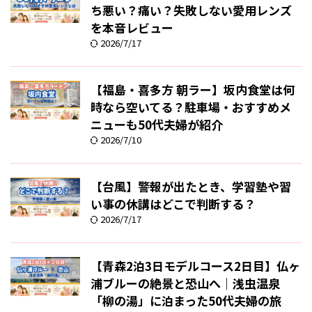
ち悪い？痛い？失敗しない愛用レンズ
を本音レビュー
2026/7/17
【福島・喜多方 朝ラー】坂内食堂は何
時なら空いてる？駐車場・おすすめメ
ニューも50代夫婦が紹介
2026/7/10
【台風】警報が出たとき、学習塾や習
い事の休講はどこで判断する？
2026/7/17
【青森2泊3日モデルコース2日目】仏ヶ
浦ブルーの絶景と恐山へ｜浅虫温泉
「柳の湯」に泊まった50代夫婦の旅