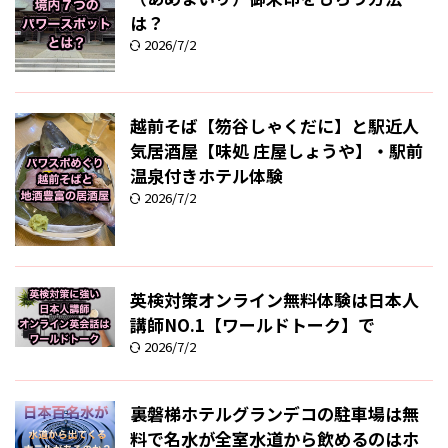
は？
2026/7/2
越前そば【笏谷しゃくだに】と駅近人
気居酒屋【味処 庄屋しょうや】・駅前
温泉付きホテル体験
2026/7/2
英検対策オンライン無料体験は日本人
講師NO.1【ワールドトーク】で
2026/7/2
裏磐梯ホテルグランデコの駐車場は無
料で名水が全室水道から飲めるのはホ