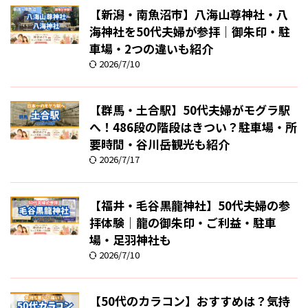
【新潟・南魚沼市】八海山尊神社・八
海神社を50代夫婦が参拝｜御朱印・駐
車場・2つの違いも紹介
2026/7/10
【群馬・土合駅】50代夫婦がモグラ駅
へ！486段の階段はきつい？駐車場・所
要時間・谷川岳観光も紹介
2026/7/17
【福井・毛谷黒龍神社】50代夫婦の参
拝体験｜龍の御朱印・ご利益・駐車
場・足羽神社も
2026/7/10
【50代のカラコン】おすすめは？気持