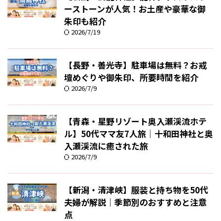
ーストーンが人気！お土産や豪華な御
朱印も紹介
2026/7/19
【長野・善光寺】駐車場は無料？お戒
壇めぐりや御朱印、所要時間を紹介
2026/7/9
【青森・星野リゾート奥入瀬渓流ホテ
ル】50代ママ友7人旅｜十和田神社と奥
入瀬渓流に癒された旅
2026/7/9
【新潟・清津峡】服装と持ち物を50代
夫婦が解説｜季節別のおすすめと注意
点