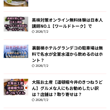
英検対策オンライン無料体験は日本人
講師NO.1【ワールドトーク】で
2026/7/2
裏磐梯ホテルグランデコの駐車場は無
料で名水が全室水道から飲めるのはホ
ント？
2026/7/2
大阪お土産【道頓堀今井のきつねうど
ん】グルメな人にもお勧めしたい訳
は？店舗は？取り寄せは？
2026/7/2