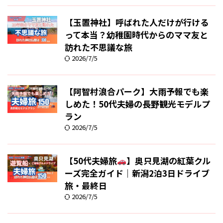
【玉置神社】呼ばれた人だけが行ける
って本当？幼稚園時代からのママ友と
訪れた不思議な旅
2026/7/5
【阿智村浪合パーク】大雨予報でも楽
しめた！50代夫婦の長野観光モデルプ
ラン
2026/7/5
【50代夫婦旅
】奥只見湖の紅葉クル
ーズ完全ガイド｜新潟2泊3日ドライブ
旅・最終日
2026/7/5