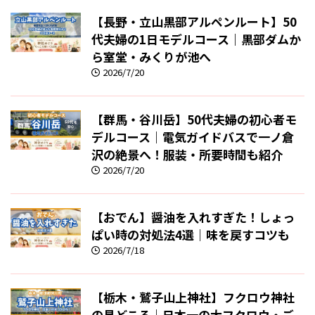
【長野・立山黒部アルペンルート】50
代夫婦の1日モデルコース｜黒部ダムか
ら室堂・みくりが池へ
2026/7/20
【群馬・谷川岳】50代夫婦の初心者モ
デルコース｜電気ガイドバスで一ノ倉
沢の絶景へ！服装・所要時間も紹介
2026/7/20
【おでん】醤油を入れすぎた！しょっ
ぱい時の対処法4選｜味を戻すコツも
2026/7/18
【栃木・鷲子山上神社】フクロウ神社
の見どころ｜日本一の大フクロウ・ご