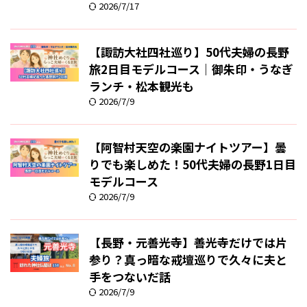
2026/7/17
【諏訪大社四社巡り】50代夫婦の長野
旅2日目モデルコース｜御朱印・うなぎ
ランチ・松本観光も
2026/7/9
【阿智村天空の楽園ナイトツアー】曇
りでも楽しめた！50代夫婦の長野1日目
モデルコース
2026/7/9
【長野・元善光寺】善光寺だけでは片
参り？真っ暗な戒壇巡りで久々に夫と
手をつないだ話
2026/7/9