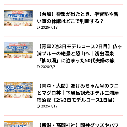
【台風】警報が出たとき、学習塾や習
い事の休講はどこで判断する？
2026/7/17
【青森2泊3日モデルコース2日目】仏ヶ
浦ブルーの絶景と恐山へ｜浅虫温泉
「柳の湯」に泊まった50代夫婦の旅
2026/7/5
【青森・大間】あけみちゃん号のウニ
とマグロ丼｜下風呂観光ホテル三浦屋
宿泊記【2泊3日モデルコース1日目】
2026/7/17
【新潟・高龍神社】龍神グッズやパワ