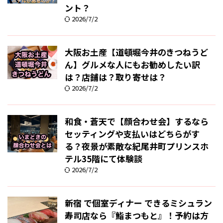
ント？
2026/7/2
大阪お土産【道頓堀今井のきつねうど
ん】グルメな人にもお勧めしたい訳
は？店舗は？取り寄せは？
2026/7/2
和食・蒼天で【顔合わせ会】するなら
セッティングや支払いはどちらがす
る？夜景が素敵な紀尾井町プリンスホ
テル35階にて体験談
2026/7/2
新宿 で個室ディナー できるミシュラン
寿司店なら『鮨まつもと』！予約は方