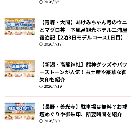
2026/7/5
【青森・大間】あけみちゃん号のウニ
とマグロ丼｜下風呂観光ホテル三浦屋
宿泊記【2泊3日モデルコース1日目】
2026/7/17
【新潟・高龍神社】龍神グッズやパワ
ーストーンが人気！お土産や豪華な御
朱印も紹介
2026/7/19
【長野・善光寺】駐車場は無料？お戒
壇めぐりや御朱印、所要時間を紹介
2026/7/9