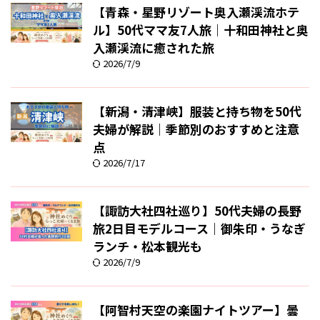
【青森・星野リゾート奥入瀬渓流ホテ
ル】50代ママ友7人旅｜十和田神社と奥
入瀬渓流に癒された旅
2026/7/9
【新潟・清津峡】服装と持ち物を50代
夫婦が解説｜季節別のおすすめと注意
点
2026/7/17
【諏訪大社四社巡り】50代夫婦の長野
旅2日目モデルコース｜御朱印・うなぎ
ランチ・松本観光も
2026/7/9
【阿智村天空の楽園ナイトツアー】曇