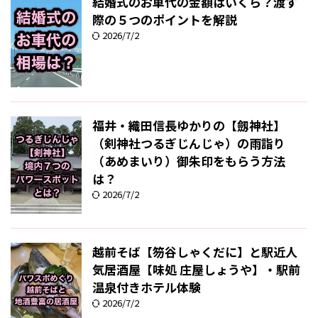
結婚式のお車代の金額はいくら？渡す
際の５つのポイントを解説
2026/7/2
福井・織田信長ゆかりの【劔神社】
（剣神社つるぎじんじゃ）の雨詣り
（あめまいり）御朱印をもらう方法
は？
2026/7/2
越前そば【笏谷しゃくだに】と駅近人
気居酒屋【味処 庄屋しょうや】・駅前
温泉付きホテル体験
2026/7/2