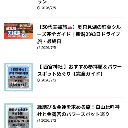
ラン
2026/7/5
【50代夫婦旅
】奥只見湖の紅葉クル
ーズ完全ガイド｜新潟2泊3日ドライブ
旅・最終日
2026/7/5
【 西宮神社 】おすすめ参拝順＆パワー
スポットめぐり【完全ガイド】
2026/7/2
縁結び＆金運を求める旅！白山比咩神
社と金剱宮のパワースポット巡り
2026/7/2