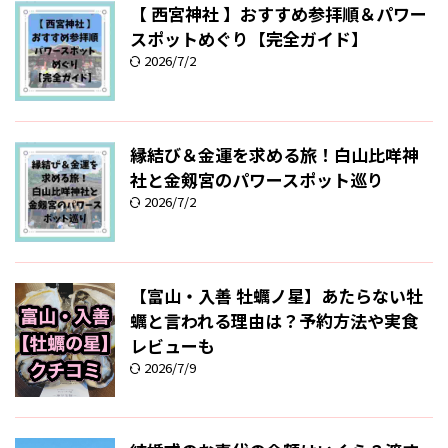
【 西宮神社 】おすすめ参拝順＆パワー
スポットめぐり【完全ガイド】
2026/7/2
縁結び＆金運を求める旅！白山比咩神
社と金剱宮のパワースポット巡り
2026/7/2
【富山・入善 牡蠣ノ星】あたらない牡
蠣と言われる理由は？予約方法や実食
レビューも
2026/7/9