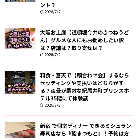
ント？
2026/7/2
大阪お土産【道頓堀今井のきつねうど
ん】グルメな人にもお勧めしたい訳
は？店舗は？取り寄せは？
2026/7/2
和食・蒼天で【顔合わせ会】するなら
セッティングや支払いはどちらがす
る？夜景が素敵な紀尾井町プリンスホ
テル35階にて体験談
2026/7/2
新宿 で個室ディナー できるミシュラン
寿司店なら『鮨まつもと』！予約は方