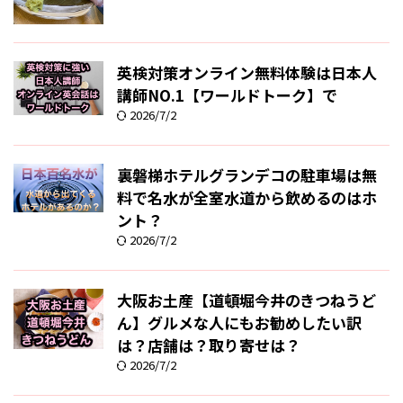
英検対策オンライン無料体験は日本人
講師NO.1【ワールドトーク】で
2026/7/2
裏磐梯ホテルグランデコの駐車場は無
料で名水が全室水道から飲めるのはホ
ント？
2026/7/2
大阪お土産【道頓堀今井のきつねうど
ん】グルメな人にもお勧めしたい訳
は？店舗は？取り寄せは？
2026/7/2