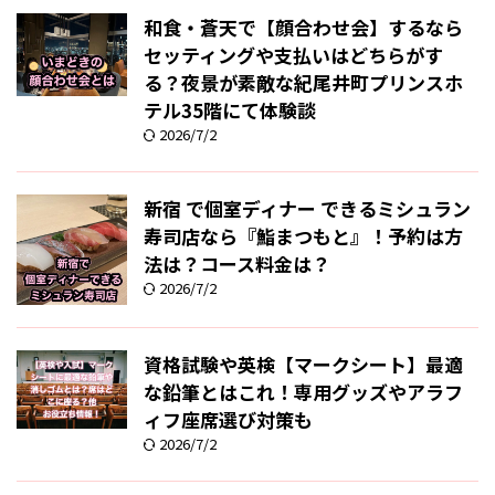
和食・蒼天で【顔合わせ会】するなら
セッティングや支払いはどちらがす
る？夜景が素敵な紀尾井町プリンスホ
テル35階にて体験談
2026/7/2
新宿 で個室ディナー できるミシュラン
寿司店なら『鮨まつもと』！予約は方
法は？コース料金は？
2026/7/2
資格試験や英検【マークシート】最適
な鉛筆とはこれ！専用グッズやアラフ
ィフ座席選び対策も
2026/7/2