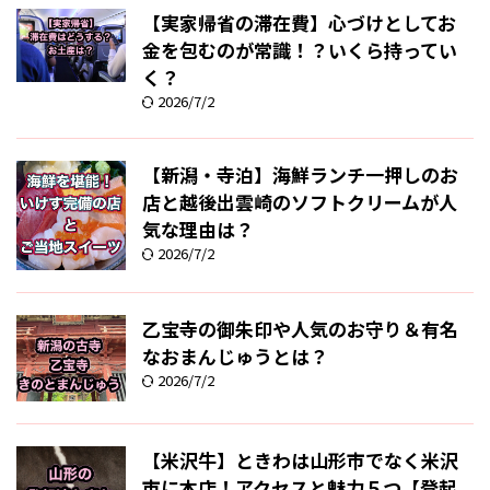
【実家帰省の滞在費】心づけとしてお
金を包むのが常識！？いくら持ってい
く？
2026/7/2
【新潟・寺泊】海鮮ランチ一押しのお
店と越後出雲崎のソフトクリームが人
気な理由は？
2026/7/2
乙宝寺の御朱印や人気のお守り＆有名
なおまんじゅうとは？
2026/7/2
【米沢牛】ときわは山形市でなく米沢
市に本店！アクセスと魅力５つ【登起