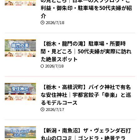
利益・御朱印・駐車場を50代夫婦が紹
介
2026/7/18
【栃木・龍門の滝】駐車場・所要時
間・見どころ｜50代夫婦が実際に訪れ
た絶景スポット
2026/7/18
【栃木・高根沢町】バイク神社で有名
な安住神社｜宇都宮餃子「幸楽」と巡
るモデルコース
2026/7/17
【新潟・南魚沼】ザ・ヴェランダ石打
丸山の口コミ｜ゴンドラ・絶景テラ