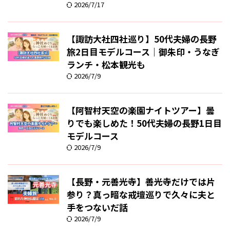
2026/7/17
【諏訪大社四社巡り】50代夫婦の長野
旅2日目モデルコース｜御朱印・うなぎ
ランチ・松本観光も
2026/7/9
【阿智村天空の楽園ナイトツアー】曇
りでも楽しめた！50代夫婦の長野1日目
モデルコース
2026/7/9
【長野・元善光寺】善光寺だけでは片
参り？真っ暗な戒壇巡りで久々に夫と
手をつないだ話
2026/7/9