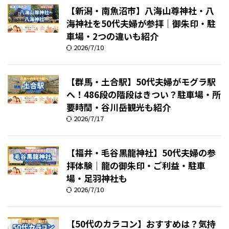
【新潟・南魚沼市】八海山尊神社・八
海神社を50代夫婦が参拝｜御朱印・駐
車場・2つの違いも紹介
2026/7/10
【群馬・土合駅】50代夫婦がモグラ駅
へ！486段の階段はきつい？駐車場・所
要時間・谷川岳観光も紹介
2026/7/17
【福井・毛谷黒龍神社】50代夫婦の参
拝体験｜龍の御朱印・ご利益・駐車
場・足羽神社も
2026/7/10
【50代のカラコン】おすすめは？気持