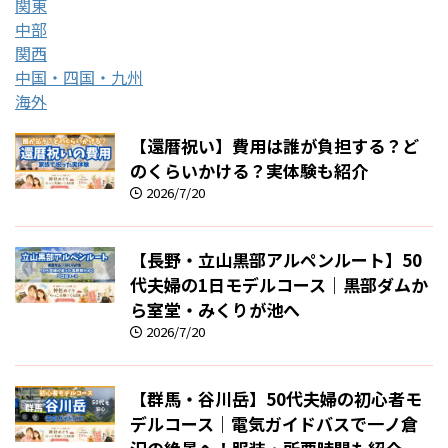
関東
中部
関西
中国・四国・九州
海外
【還暦祝い】費用は誰が負担する？ど
のくらいかける？実体験も紹介
2026/7/20
【長野・立山黒部アルペンルート】50
代夫婦の1日モデルコース｜黒部ダムか
ら室堂・みくりが池へ
2026/7/20
【群馬・谷川岳】50代夫婦の初心者モ
デルコース｜電気ガイドバスで一ノ倉