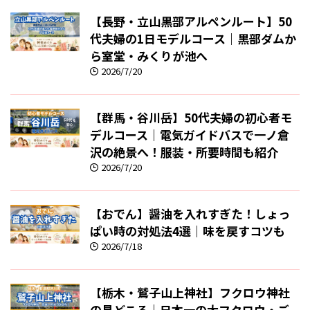
【長野・立山黒部アルペンルート】50
代夫婦の1日モデルコース｜黒部ダムか
ら室堂・みくりが池へ
2026/7/20
【群馬・谷川岳】50代夫婦の初心者モ
デルコース｜電気ガイドバスで一ノ倉
沢の絶景へ！服装・所要時間も紹介
2026/7/20
【おでん】醤油を入れすぎた！しょっ
ぱい時の対処法4選｜味を戻すコツも
2026/7/18
【栃木・鷲子山上神社】フクロウ神社
の見どころ｜日本一の大フクロウ・ご