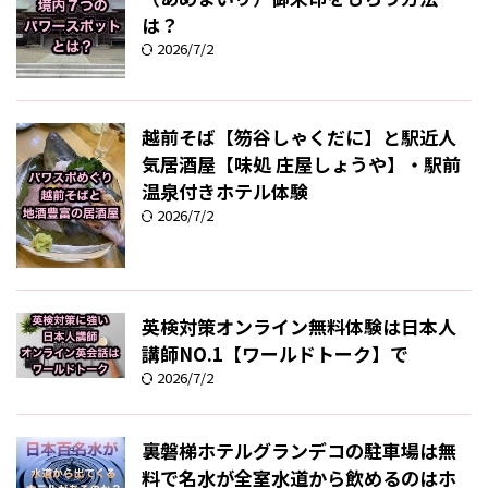
は？
2026/7/2
越前そば【笏谷しゃくだに】と駅近人
気居酒屋【味処 庄屋しょうや】・駅前
温泉付きホテル体験
2026/7/2
英検対策オンライン無料体験は日本人
講師NO.1【ワールドトーク】で
2026/7/2
裏磐梯ホテルグランデコの駐車場は無
料で名水が全室水道から飲めるのはホ