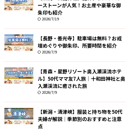
ーストーンが人気！お土産や豪華な御
朱印も紹介
2026/7/19
【長野・善光寺】駐車場は無料？お戒
壇めぐりや御朱印、所要時間を紹介
2026/7/9
【青森・星野リゾート奥入瀬渓流ホテ
ル】50代ママ友7人旅｜十和田神社と奥
入瀬渓流に癒された旅
2026/7/9
【新潟・清津峡】服装と持ち物を50代
夫婦が解説｜季節別のおすすめと注意
点