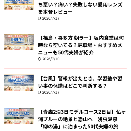
ち悪い？痛い？失敗しない愛用レンズ
を本音レビュー
2026/7/17
【福島・喜多方 朝ラー】坂内食堂は何
時なら空いてる？駐車場・おすすめメ
ニューも50代夫婦が紹介
2026/7/10
【台風】警報が出たとき、学習塾や習
い事の休講はどこで判断する？
2026/7/17
【青森2泊3日モデルコース2日目】仏ヶ
浦ブルーの絶景と恐山へ｜浅虫温泉
「柳の湯」に泊まった50代夫婦の旅