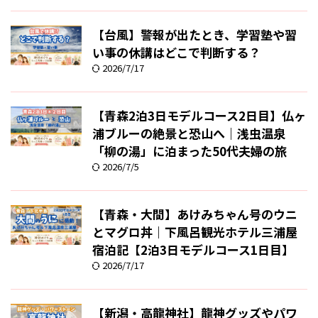
【台風】警報が出たとき、学習塾や習
い事の休講はどこで判断する？
2026/7/17
【青森2泊3日モデルコース2日目】仏ヶ
浦ブルーの絶景と恐山へ｜浅虫温泉
「柳の湯」に泊まった50代夫婦の旅
2026/7/5
【青森・大間】あけみちゃん号のウニ
とマグロ丼｜下風呂観光ホテル三浦屋
宿泊記【2泊3日モデルコース1日目】
2026/7/17
【新潟・高龍神社】龍神グッズやパワ