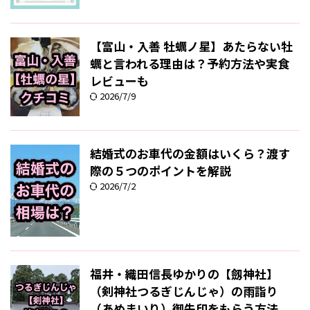
【富山・入善 牡蠣ノ星】あたらない牡
蠣と言われる理由は？予約方法や実食
レビューも
2026/7/9
結婚式のお車代の金額はいくら？渡す
際の５つのポイントを解説
2026/7/2
福井・織田信長ゆかりの【劔神社】
（剣神社つるぎじんじゃ）の雨詣り
（あめまいり）御朱印をもらう方法