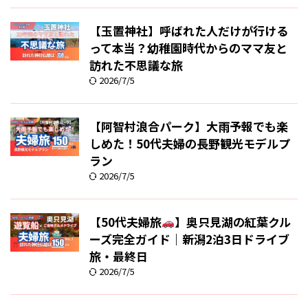
【玉置神社】呼ばれた人だけが行ける
って本当？幼稚園時代からのママ友と
訪れた不思議な旅
2026/7/5
【阿智村浪合パーク】大雨予報でも楽
しめた！50代夫婦の長野観光モデルプ
ラン
2026/7/5
【50代夫婦旅
】奥只見湖の紅葉クル
ーズ完全ガイド｜新潟2泊3日ドライブ
旅・最終日
2026/7/5