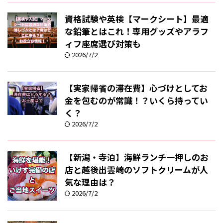
資格試験や英検【マークシート】最適
な鉛筆とはこれ！専用グッズやアラフ
ィフ座席選び対策も
2026/7/2
【実家帰省の滞在費】心づけとしてお
金を包むのが常識！？いくら持ってい
く？
2026/7/2
【新潟・寺泊】海鮮ランチ一押しのお
店と越後出雲崎のソフトクリームが人
気な理由は？
2026/7/2