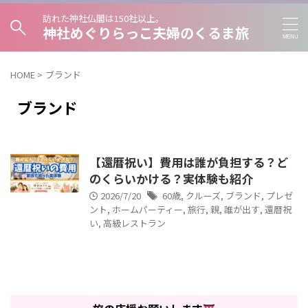
訪れた神社仏閣は150社以上。
神社めぐりらっこ夫婦のくるま旅
HOME
>
ブランド
ブランド
【還暦祝い】費用は誰が負担する？ど
のくらいかける？実体験も紹介
2026/7/20
60歳
,
クルーズ
,
ブランド
,
プレゼ
ント
,
ホームパーティー
,
旅行
,
親
,
誰が出す
,
還暦祝
い
,
高級レストラン