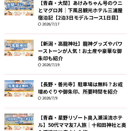
【青森・大間】あけみちゃん号のウニ
とマグロ丼｜下風呂観光ホテル三浦屋
宿泊記【2泊3日モデルコース1日目】
2026/7/17
【新潟・高龍神社】龍神グッズやパワ
ーストーンが人気！お土産や豪華な御
朱印も紹介
2026/7/19
【長野・善光寺】駐車場は無料？お戒
壇めぐりや御朱印、所要時間を紹介
2026/7/9
【青森・星野リゾート奥入瀬渓流ホテ
ル】50代ママ友7人旅｜十和田神社と奥