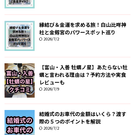
縁結び＆金運を求める旅！白山比咩神
社と金剱宮のパワースポット巡り
2026/7/2
【富山・入善 牡蠣ノ星】あたらない牡
蠣と言われる理由は？予約方法や実食
レビューも
2026/7/9
結婚式のお車代の金額はいくら？渡す
際の５つのポイントを解説
2026/7/2