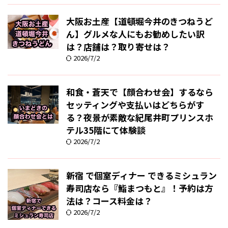
大阪お土産【道頓堀今井のきつねうど
ん】グルメな人にもお勧めしたい訳
は？店舗は？取り寄せは？
2026/7/2
和食・蒼天で【顔合わせ会】するなら
セッティングや支払いはどちらがす
る？夜景が素敵な紀尾井町プリンスホ
テル35階にて体験談
2026/7/2
新宿 で個室ディナー できるミシュラン
寿司店なら『鮨まつもと』！予約は方
法は？コース料金は？
2026/7/2