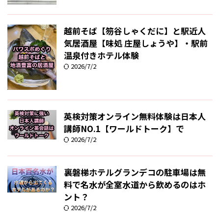
越前そば【笏谷しゃくだに】と駅近人
気居酒屋【味処 庄屋しょうや】・駅前
温泉付きホテル体験
2026/7/2
英検対策オンライン無料体験は日本人
講師NO.1【ワールドトーク】で
2026/7/2
裏磐梯ホテルグランデコの駐車場は無
料で名水が全室水道から飲めるのはホ
ント？
2026/7/2