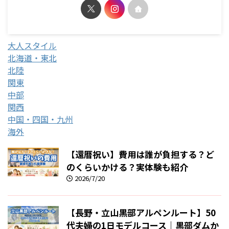
大人スタイル
北海道・東北
北陸
関東
中部
関西
中国・四国・九州
海外
【還暦祝い】費用は誰が負担する？ど
のくらいかける？実体験も紹介
2026/7/20
【長野・立山黒部アルペンルート】50
代夫婦の1日モデルコース｜黒部ダムか