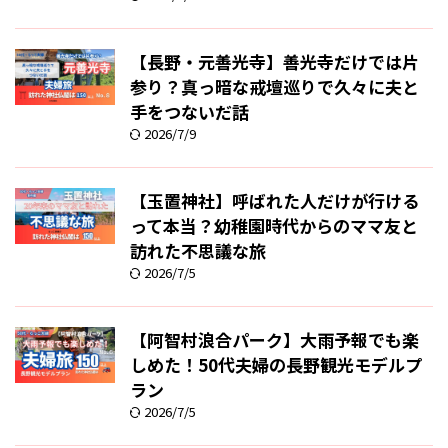
【長野・元善光寺】善光寺だけでは片
参り？真っ暗な戒壇巡りで久々に夫と
手をつないだ話
2026/7/9
【玉置神社】呼ばれた人だけが行ける
って本当？幼稚園時代からのママ友と
訪れた不思議な旅
2026/7/5
【阿智村浪合パーク】大雨予報でも楽
しめた！50代夫婦の長野観光モデルプ
ラン
2026/7/5