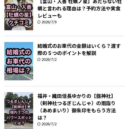
【富山・入善 牡蠣ノ星】あたらない牡
蠣と言われる理由は？予約方法や実食
レビューも
2026/7/9
結婚式のお車代の金額はいくら？渡す
際の５つのポイントを解説
2026/7/2
福井・織田信長ゆかりの【劔神社】
（剣神社つるぎじんじゃ）の雨詣り
（あめまいり）御朱印をもらう方法
は？
2026/7/2