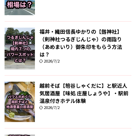
福井・織田信長ゆかりの【劔神社】
（剣神社つるぎじんじゃ）の雨詣り
（あめまいり）御朱印をもらう方法
は？
2026/7/2
越前そば【笏谷しゃくだに】と駅近人
気居酒屋【味処 庄屋しょうや】・駅前
温泉付きホテル体験
2026/7/2