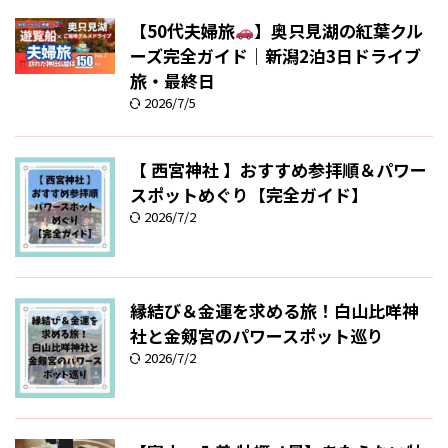
【50代夫婦旅
】奥只見湖の紅葉クル
ーズ完全ガイド｜新潟2泊3日ドライブ
旅・最終日
2026/7/5
【 西宮神社 】おすすめ参拝順＆パワー
スポットめぐり【完全ガイド】
2026/7/2
縁結び＆金運を求める旅！白山比咩神
社と金剱宮のパワースポット巡り
2026/7/2