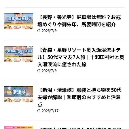
【長野・善光寺】駐車場は無料？お戒
壇めぐりや御朱印、所要時間を紹介
2026/7/9
【青森・星野リゾート奥入瀬渓流ホテ
ル】50代ママ友7人旅｜十和田神社と奥
入瀬渓流に癒された旅
2026/7/9
【新潟・清津峡】服装と持ち物を50代
夫婦が解説｜季節別のおすすめと注意
点
2026/7/17