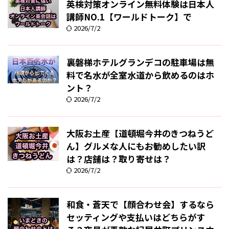
英検対策オンライン無料体験は日本人
講師NO.1【ワールドトーク】で
2026/7/2
裏磐梯ホテルグランデコの駐車場は無
料で名水が全室水道から飲めるのはホ
ント？
2026/7/2
大阪お土産【道頓堀今井のきつねうど
ん】グルメな人にもお勧めしたい訳
は？店舗は？取り寄せは？
2026/7/2
和食・蒼天で【顔合わせ会】するなら
セッティングや支払いはどちらがす