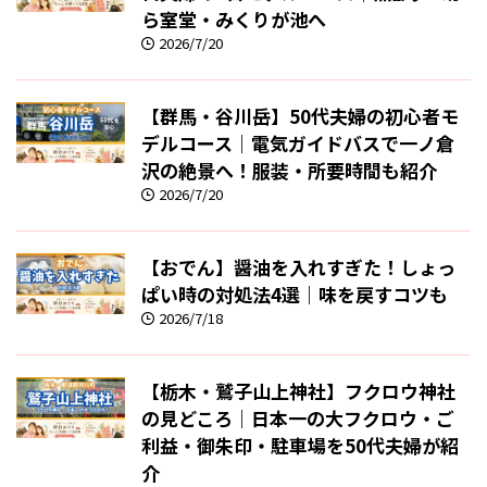
ら室堂・みくりが池へ
2026/7/20
【群馬・谷川岳】50代夫婦の初心者モ
デルコース｜電気ガイドバスで一ノ倉
沢の絶景へ！服装・所要時間も紹介
2026/7/20
【おでん】醤油を入れすぎた！しょっ
ぱい時の対処法4選｜味を戻すコツも
2026/7/18
【栃木・鷲子山上神社】フクロウ神社
の見どころ｜日本一の大フクロウ・ご
利益・御朱印・駐車場を50代夫婦が紹
介