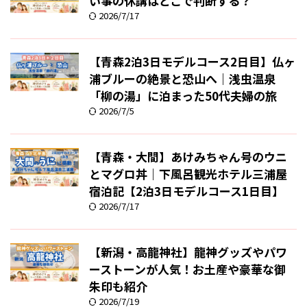
い事の休講はどこで判断する？
2026/7/17
【青森2泊3日モデルコース2日目】仏ヶ
浦ブルーの絶景と恐山へ｜浅虫温泉
「柳の湯」に泊まった50代夫婦の旅
2026/7/5
【青森・大間】あけみちゃん号のウニ
とマグロ丼｜下風呂観光ホテル三浦屋
宿泊記【2泊3日モデルコース1日目】
2026/7/17
【新潟・高龍神社】龍神グッズやパワ
ーストーンが人気！お土産や豪華な御
朱印も紹介
2026/7/19