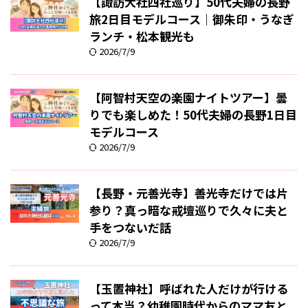
【諏訪大社四社巡り】50代夫婦の長野
旅2日目モデルコース｜御朱印・うなぎ
ランチ・松本観光も
2026/7/9
【阿智村天空の楽園ナイトツアー】曇
りでも楽しめた！50代夫婦の長野1日目
モデルコース
2026/7/9
【長野・元善光寺】善光寺だけでは片
参り？真っ暗な戒壇巡りで久々に夫と
手をつないだ話
2026/7/9
【玉置神社】呼ばれた人だけが行ける
って本当？幼稚園時代からのママ友と