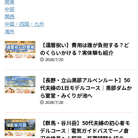
関東
中部
関西
中国・四国・九州
海外
【還暦祝い】費用は誰が負担する？ど
のくらいかける？実体験も紹介
2026/7/20
【長野・立山黒部アルペンルート】50
代夫婦の1日モデルコース｜黒部ダムか
ら室堂・みくりが池へ
2026/7/20
【群馬・谷川岳】50代夫婦の初心者モ
デルコース｜電気ガイドバスで一ノ倉