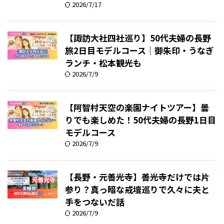
2026/7/17
【諏訪大社四社巡り】50代夫婦の長野
旅2日目モデルコース｜御朱印・うなぎ
ランチ・松本観光も
2026/7/9
【阿智村天空の楽園ナイトツアー】曇
りでも楽しめた！50代夫婦の長野1日目
モデルコース
2026/7/9
【長野・元善光寺】善光寺だけでは片
参り？真っ暗な戒壇巡りで久々に夫と
手をつないだ話
2026/7/9