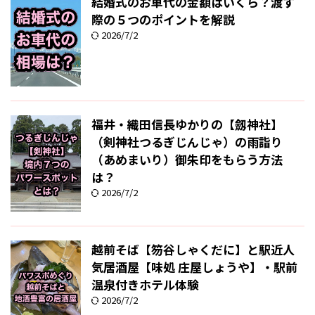
結婚式のお車代の金額はいくら？渡す
際の５つのポイントを解説
2026/7/2
福井・織田信長ゆかりの【劔神社】
（剣神社つるぎじんじゃ）の雨詣り
（あめまいり）御朱印をもらう方法
は？
2026/7/2
越前そば【笏谷しゃくだに】と駅近人
気居酒屋【味処 庄屋しょうや】・駅前
温泉付きホテル体験
2026/7/2