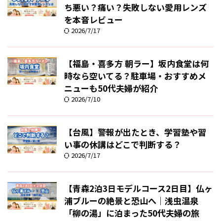
ち悪い？痛い？失敗しない愛用レンズ
を本音レビュー
2026/7/17
【福島・喜多方 朝ラー】坂内食堂は何
時なら空いてる？駐車場・おすすめメ
ニューも50代夫婦が紹介
2026/7/10
【台風】警報が出たとき、学習塾や習
い事の休講はどこで判断する？
2026/7/17
【青森2泊3日モデルコース2日目】仏ヶ
浦ブルーの絶景と恐山へ｜浅虫温泉
「柳の湯」に泊まった50代夫婦の旅