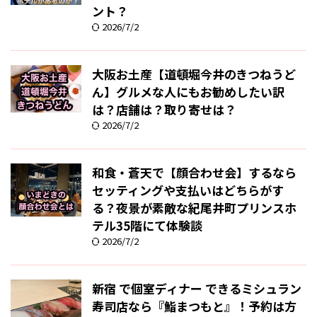
ント？
2026/7/2
大阪お土産【道頓堀今井のきつねうど
ん】グルメな人にもお勧めしたい訳
は？店舗は？取り寄せは？
2026/7/2
和食・蒼天で【顔合わせ会】するなら
セッティングや支払いはどちらがす
る？夜景が素敵な紀尾井町プリンスホ
テル35階にて体験談
2026/7/2
新宿 で個室ディナー できるミシュラン
寿司店なら『鮨まつもと』！予約は方