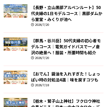
【長野・立山黒部アルペンルート】50
代夫婦の1日モデルコース｜黒部ダムか
ら室堂・みくりが池へ
2026/7/20
【群馬・谷川岳】50代夫婦の初心者モ
デルコース｜電気ガイドバスで一ノ倉
沢の絶景へ！服装・所要時間も紹介
2026/7/20
【おでん】醤油を入れすぎた！しょっ
ぱい時の対処法4選｜味を戻すコツも
2026/7/18
【栃木・鷲子山上神社】フクロウ神社
の見どころ｜日本一の大フクロウ・ご