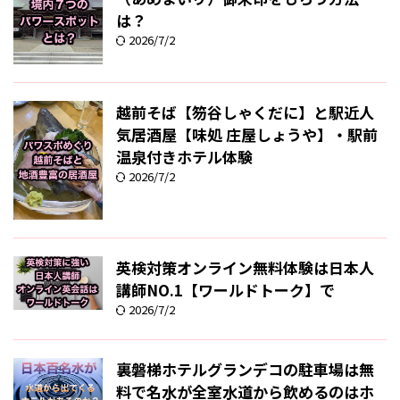
は？
2026/7/2
越前そば【笏谷しゃくだに】と駅近人
気居酒屋【味処 庄屋しょうや】・駅前
温泉付きホテル体験
2026/7/2
英検対策オンライン無料体験は日本人
講師NO.1【ワールドトーク】で
2026/7/2
裏磐梯ホテルグランデコの駐車場は無
料で名水が全室水道から飲めるのはホ