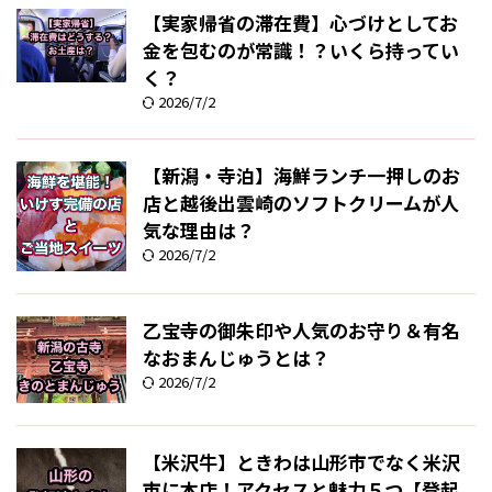
【実家帰省の滞在費】心づけとしてお
金を包むのが常識！？いくら持ってい
く？
2026/7/2
【新潟・寺泊】海鮮ランチ一押しのお
店と越後出雲崎のソフトクリームが人
気な理由は？
2026/7/2
乙宝寺の御朱印や人気のお守り＆有名
なおまんじゅうとは？
2026/7/2
【米沢牛】ときわは山形市でなく米沢
市に本店！アクセスと魅力５つ【登起