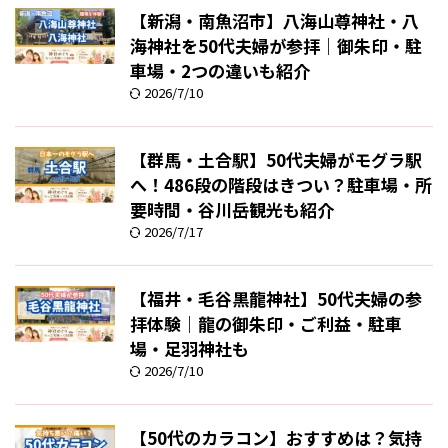
【新潟・南魚沼市】八海山尊神社・八
海神社を50代夫婦が参拝｜御朱印・駐
車場・2つの違いも紹介
2026/7/10
【群馬・土合駅】50代夫婦がモグラ駅
へ！486段の階段はきつい？駐車場・所
要時間・谷川岳観光も紹介
2026/7/17
【福井・毛谷黒龍神社】50代夫婦の参
拝体験｜龍の御朱印・ご利益・駐車
場・足羽神社も
2026/7/10
【50代のカラコン】おすすめは？気持