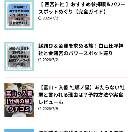
【 西宮神社 】おすすめ参拝順＆パワー
スポットめぐり【完全ガイド】
2026/7/2
縁結び＆金運を求める旅！白山比咩神
社と金剱宮のパワースポット巡り
2026/7/2
【富山・入善 牡蠣ノ星】あたらない牡
蠣と言われる理由は？予約方法や実食
レビューも
2026/7/9