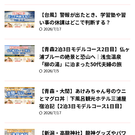
【台風】警報が出たとき、学習塾や習
い事の休講はどこで判断する？
2026/7/17
【青森2泊3日モデルコース2日目】仏ヶ
浦ブルーの絶景と恐山へ｜浅虫温泉
「柳の湯」に泊まった50代夫婦の旅
2026/7/5
【青森・大間】あけみちゃん号のウニ
とマグロ丼｜下風呂観光ホテル三浦屋
宿泊記【2泊3日モデルコース1日目】
2026/7/17
【新潟・高龍神社】龍神グッズやパワ