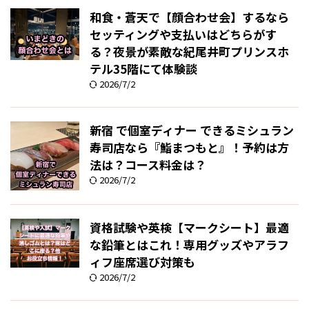
和食・蒼天で【顔合わせ会】するなら
セッティングや支払いはどちらがす
る？夜景が素敵な紀尾井町プリンスホ
テル35階にて体験談
2026/7/2
新宿 で個室ディナー できるミシュラン
寿司店なら『鮨まつもと』！予約は方
法は？コース料金は？
2026/7/2
資格試験や英検【マークシート】最適
な鉛筆とはこれ！専用グッズやアラフ
ィフ座席選び対策も
2026/7/2