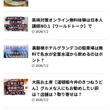
英検対策オンライン無料体験は日本人
講師NO.1【ワールドトーク】で
2026/7/2
裏磐梯ホテルグランデコの駐車場は無
料で名水が全室水道から飲めるのはホ
ント？
2026/7/2
大阪お土産【道頓堀今井のきつねうど
ん】グルメな人にもお勧めしたい訳
は？店舗は？取り寄せは？
2026/7/2