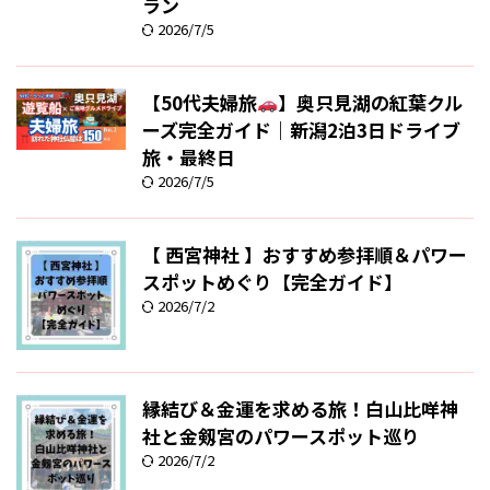
ラン
2026/7/5
【50代夫婦旅
】奥只見湖の紅葉クル
ーズ完全ガイド｜新潟2泊3日ドライブ
旅・最終日
2026/7/5
【 西宮神社 】おすすめ参拝順＆パワー
スポットめぐり【完全ガイド】
2026/7/2
縁結び＆金運を求める旅！白山比咩神
社と金剱宮のパワースポット巡り
2026/7/2