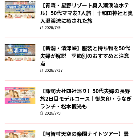
【青森・星野リゾート奥入瀬渓流ホテ
ル】50代ママ友7人旅｜十和田神社と奥
入瀬渓流に癒された旅
2026/7/9
【新潟・清津峡】服装と持ち物を50代
夫婦が解説｜季節別のおすすめと注意
点
2026/7/17
【諏訪大社四社巡り】50代夫婦の長野
旅2日目モデルコース｜御朱印・うなぎ
ランチ・松本観光も
2026/7/9
【阿智村天空の楽園ナイトツアー】曇