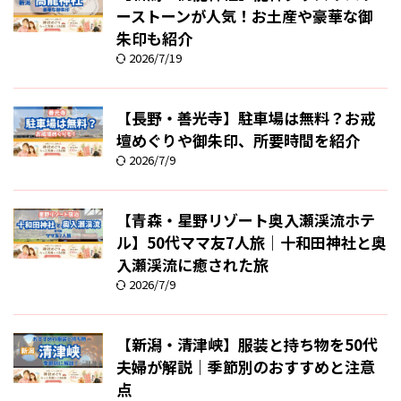
ーストーンが人気！お土産や豪華な御
朱印も紹介
2026/7/19
【長野・善光寺】駐車場は無料？お戒
壇めぐりや御朱印、所要時間を紹介
2026/7/9
【青森・星野リゾート奥入瀬渓流ホテ
ル】50代ママ友7人旅｜十和田神社と奥
入瀬渓流に癒された旅
2026/7/9
【新潟・清津峡】服装と持ち物を50代
夫婦が解説｜季節別のおすすめと注意
点