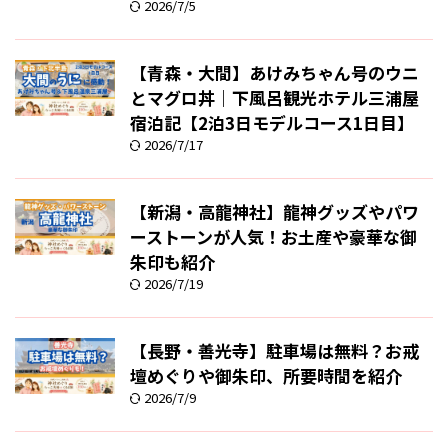
2026/7/5
【青森・大間】あけみちゃん号のウニ
とマグロ丼｜下風呂観光ホテル三浦屋
宿泊記【2泊3日モデルコース1日目】
2026/7/17
【新潟・高龍神社】龍神グッズやパワ
ーストーンが人気！お土産や豪華な御
朱印も紹介
2026/7/19
【長野・善光寺】駐車場は無料？お戒
壇めぐりや御朱印、所要時間を紹介
2026/7/9