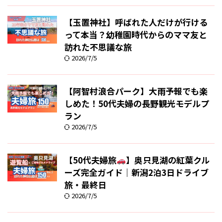
【玉置神社】呼ばれた人だけが行ける
って本当？幼稚園時代からのママ友と
訪れた不思議な旅
2026/7/5
【阿智村浪合パーク】大雨予報でも楽
しめた！50代夫婦の長野観光モデルプ
ラン
2026/7/5
【50代夫婦旅
】奥只見湖の紅葉クル
ーズ完全ガイド｜新潟2泊3日ドライブ
旅・最終日
2026/7/5