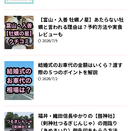
【富山・入善 牡蠣ノ星】あたらない牡
蠣と言われる理由は？予約方法や実食
レビューも
2026/7/9
結婚式のお車代の金額はいくら？渡す
際の５つのポイントを解説
2026/7/2
福井・織田信長ゆかりの【劔神社】
（剣神社つるぎじんじゃ）の雨詣り
（あめまいり）御朱印をもらう方法