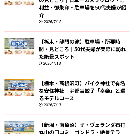
利益・御朱印・駐車場を50代夫婦が紹
介
2026/7/18
【栃木・龍門の滝】駐車場・所要時
間・見どころ｜50代夫婦が実際に訪れ
た絶景スポット
2026/7/18
【栃木・高根沢町】バイク神社で有名
な安住神社｜宇都宮餃子「幸楽」と巡
るモデルコース
2026/7/17
【新潟・南魚沼】ザ・ヴェランダ石打
丸山の口コミ｜ゴンドラ・絶景テラ