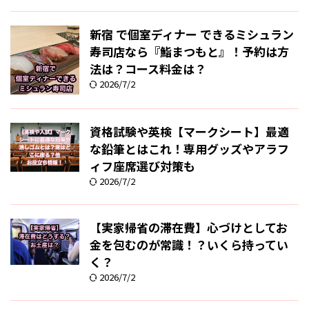
新宿 で個室ディナー できるミシュラン
寿司店なら『鮨まつもと』！予約は方
法は？コース料金は？
2026/7/2
資格試験や英検【マークシート】最適
な鉛筆とはこれ！専用グッズやアラフ
ィフ座席選び対策も
2026/7/2
【実家帰省の滞在費】心づけとしてお
金を包むのが常識！？いくら持ってい
く？
2026/7/2