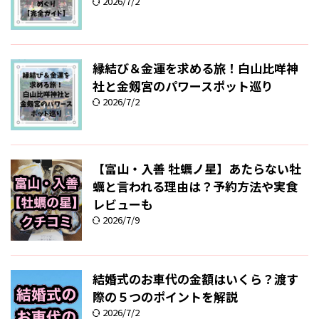
2026/7/2
縁結び＆金運を求める旅！白山比咩神
社と金剱宮のパワースポット巡り
2026/7/2
【富山・入善 牡蠣ノ星】あたらない牡
蠣と言われる理由は？予約方法や実食
レビューも
2026/7/9
結婚式のお車代の金額はいくら？渡す
際の５つのポイントを解説
2026/7/2