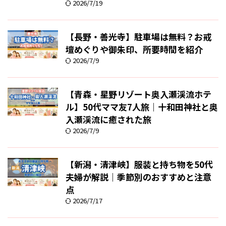
2026/7/19
【長野・善光寺】駐車場は無料？お戒
壇めぐりや御朱印、所要時間を紹介
2026/7/9
【青森・星野リゾート奥入瀬渓流ホテ
ル】50代ママ友7人旅｜十和田神社と奥
入瀬渓流に癒された旅
2026/7/9
【新潟・清津峡】服装と持ち物を50代
夫婦が解説｜季節別のおすすめと注意
点
2026/7/17