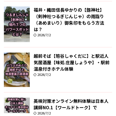
福井・織田信長ゆかりの【劔神社】
（剣神社つるぎじんじゃ）の雨詣り
（あめまいり）御朱印をもらう方法
は？
2026/7/2
越前そば【笏谷しゃくだに】と駅近人
気居酒屋【味処 庄屋しょうや】・駅前
温泉付きホテル体験
2026/7/2
英検対策オンライン無料体験は日本人
講師NO.1【ワールドトーク】で
2026/7/2