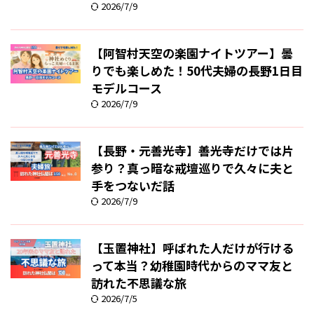
2026/7/9
【阿智村天空の楽園ナイトツアー】曇
りでも楽しめた！50代夫婦の長野1日目
モデルコース
2026/7/9
【長野・元善光寺】善光寺だけでは片
参り？真っ暗な戒壇巡りで久々に夫と
手をつないだ話
2026/7/9
【玉置神社】呼ばれた人だけが行ける
って本当？幼稚園時代からのママ友と
訪れた不思議な旅
2026/7/5