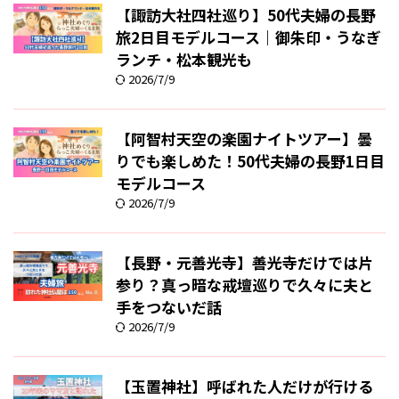
【諏訪大社四社巡り】50代夫婦の長野
旅2日目モデルコース｜御朱印・うなぎ
ランチ・松本観光も
2026/7/9
【阿智村天空の楽園ナイトツアー】曇
りでも楽しめた！50代夫婦の長野1日目
モデルコース
2026/7/9
【長野・元善光寺】善光寺だけでは片
参り？真っ暗な戒壇巡りで久々に夫と
手をつないだ話
2026/7/9
【玉置神社】呼ばれた人だけが行ける