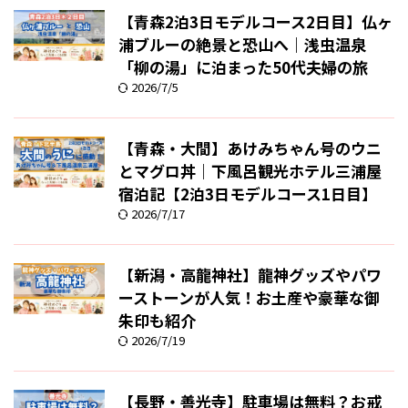
【青森2泊3日モデルコース2日目】仏ヶ
浦ブルーの絶景と恐山へ｜浅虫温泉
「柳の湯」に泊まった50代夫婦の旅
2026/7/5
【青森・大間】あけみちゃん号のウニ
とマグロ丼｜下風呂観光ホテル三浦屋
宿泊記【2泊3日モデルコース1日目】
2026/7/17
【新潟・高龍神社】龍神グッズやパワ
ーストーンが人気！お土産や豪華な御
朱印も紹介
2026/7/19
【長野・善光寺】駐車場は無料？お戒