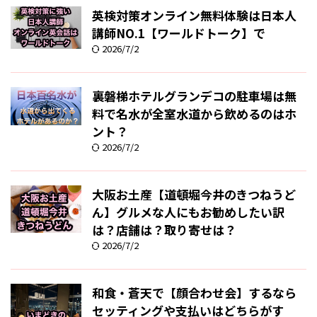
英検対策オンライン無料体験は日本人
講師NO.1【ワールドトーク】で
2026/7/2
裏磐梯ホテルグランデコの駐車場は無
料で名水が全室水道から飲めるのはホ
ント？
2026/7/2
大阪お土産【道頓堀今井のきつねうど
ん】グルメな人にもお勧めしたい訳
は？店舗は？取り寄せは？
2026/7/2
和食・蒼天で【顔合わせ会】するなら
セッティングや支払いはどちらがす