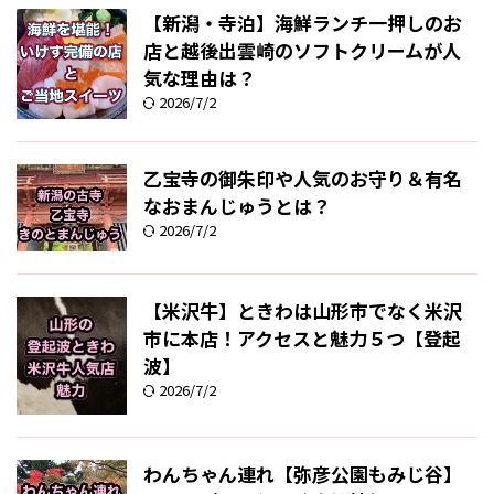
【新潟・寺泊】海鮮ランチ一押しのお
店と越後出雲崎のソフトクリームが人
気な理由は？
2026/7/2
乙宝寺の御朱印や人気のお守り＆有名
なおまんじゅうとは？
2026/7/2
【米沢牛】ときわは山形市でなく米沢
市に本店！アクセスと魅力５つ【登起
波】
2026/7/2
わんちゃん連れ【弥彦公園もみじ谷】