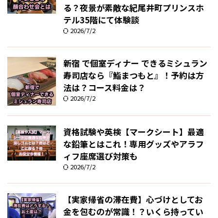
る？夜景が素敵な紀尾井町プリンスホ
テル35階にて体験談
2026/7/2
新宿 で個室ディナー できるミシュラン
寿司店なら『鮨まつもと』！予約は方
法は？コース料金は？
2026/7/2
資格試験や英検【マークシート】最適
な鉛筆とはこれ！専用グッズやアラフ
ィフ座席選び対策も
2026/7/2
【実家帰省の滞在費】心づけとしてお
金を包むのが常識！？いくら持ってい