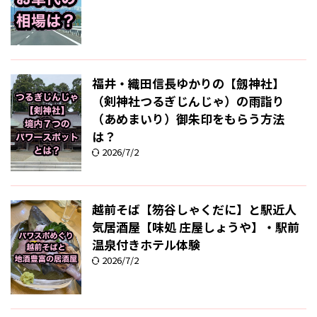
福井・織田信長ゆかりの【劔神社】
（剣神社つるぎじんじゃ）の雨詣り
（あめまいり）御朱印をもらう方法
は？
2026/7/2
越前そば【笏谷しゃくだに】と駅近人
気居酒屋【味処 庄屋しょうや】・駅前
温泉付きホテル体験
2026/7/2