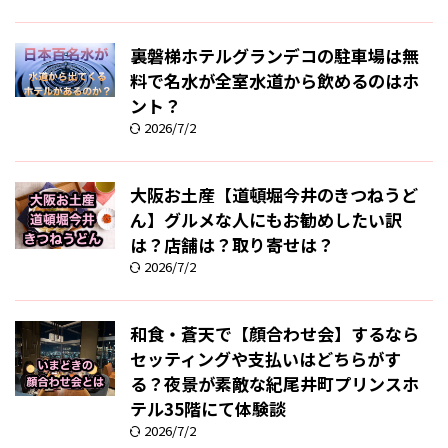
裏磐梯ホテルグランデコの駐車場は無
料で名水が全室水道から飲めるのはホ
ント？
2026/7/2
大阪お土産【道頓堀今井のきつねうど
ん】グルメな人にもお勧めしたい訳
は？店舗は？取り寄せは？
2026/7/2
和食・蒼天で【顔合わせ会】するなら
セッティングや支払いはどちらがす
る？夜景が素敵な紀尾井町プリンスホ
テル35階にて体験談
2026/7/2