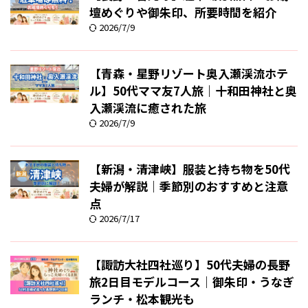
壇めぐりや御朱印、所要時間を紹介
2026/7/9
【青森・星野リゾート奥入瀬渓流ホテ
ル】50代ママ友7人旅｜十和田神社と奥
入瀬渓流に癒された旅
2026/7/9
【新潟・清津峡】服装と持ち物を50代
夫婦が解説｜季節別のおすすめと注意
点
2026/7/17
【諏訪大社四社巡り】50代夫婦の長野
旅2日目モデルコース｜御朱印・うなぎ
ランチ・松本観光も