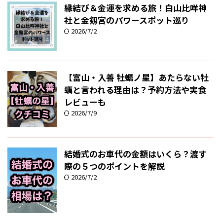
縁結び＆金運を求める旅！白山比咩神
社と金剱宮のパワースポット巡り
2026/7/2
【富山・入善 牡蠣ノ星】あたらない牡
蠣と言われる理由は？予約方法や実食
レビューも
2026/7/9
結婚式のお車代の金額はいくら？渡す
際の５つのポイントを解説
2026/7/2