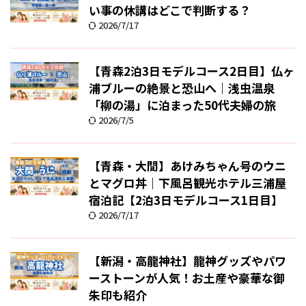
い事の休講はどこで判断する？
2026/7/17
【青森2泊3日モデルコース2日目】仏ヶ
浦ブルーの絶景と恐山へ｜浅虫温泉
「柳の湯」に泊まった50代夫婦の旅
2026/7/5
【青森・大間】あけみちゃん号のウニ
とマグロ丼｜下風呂観光ホテル三浦屋
宿泊記【2泊3日モデルコース1日目】
2026/7/17
【新潟・高龍神社】龍神グッズやパワ
ーストーンが人気！お土産や豪華な御
朱印も紹介