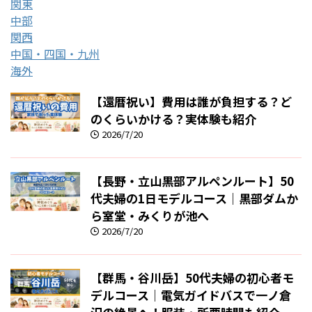
関東
中部
関西
中国・四国・九州
海外
【還暦祝い】費用は誰が負担する？ど
のくらいかける？実体験も紹介
2026/7/20
【長野・立山黒部アルペンルート】50
代夫婦の1日モデルコース｜黒部ダムか
ら室堂・みくりが池へ
2026/7/20
【群馬・谷川岳】50代夫婦の初心者モ
デルコース｜電気ガイドバスで一ノ倉