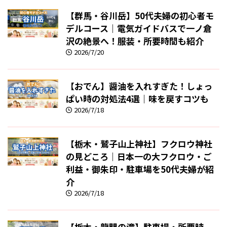
【群馬・谷川岳】50代夫婦の初心者モ
デルコース｜電気ガイドバスで一ノ倉
沢の絶景へ！服装・所要時間も紹介
2026/7/20
【おでん】醤油を入れすぎた！しょっ
ぱい時の対処法4選｜味を戻すコツも
2026/7/18
【栃木・鷲子山上神社】フクロウ神社
の見どころ｜日本一の大フクロウ・ご
利益・御朱印・駐車場を50代夫婦が紹
介
2026/7/18
【栃木・龍門の滝】駐車場・所要時