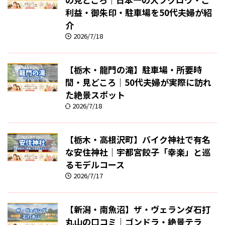
利益・御朱印・駐車場を50代夫婦が紹
介
2026/7/18
【栃木・龍門の滝】駐車場・所要時
間・見どころ｜50代夫婦が実際に訪れ
た絶景スポット
2026/7/18
【栃木・高根沢町】バイク神社で有名
な安住神社｜宇都宮餃子「幸楽」と巡
るモデルコース
2026/7/17
【新潟・南魚沼】ザ・ヴェランダ石打
丸山の口コミ｜ゴンドラ・絶景テラ