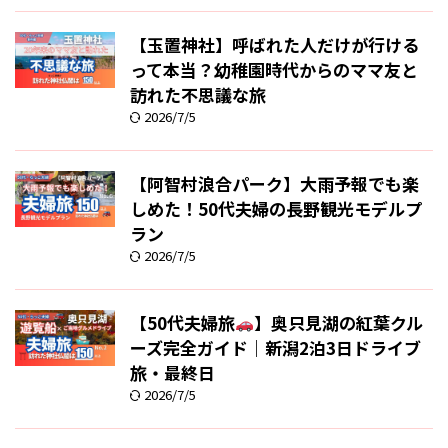
【玉置神社】呼ばれた人だけが行ける
って本当？幼稚園時代からのママ友と
訪れた不思議な旅
2026/7/5
【阿智村浪合パーク】大雨予報でも楽
しめた！50代夫婦の長野観光モデルプ
ラン
2026/7/5
【50代夫婦旅
】奥只見湖の紅葉クル
ーズ完全ガイド｜新潟2泊3日ドライブ
旅・最終日
2026/7/5