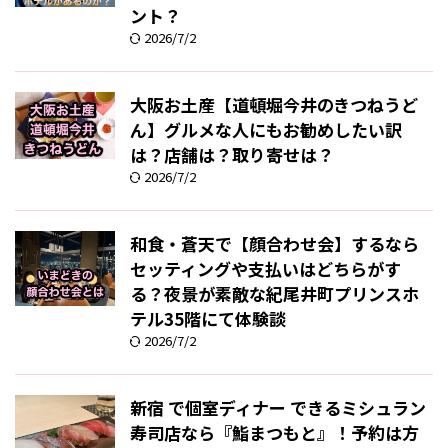
ント？
2026/7/2
大阪お土産【道頓堀今井のきつねうど
ん】グルメな人にもお勧めしたい訳
は？店舗は？取り寄せは？
2026/7/2
和食・蒼天で【顔合わせ会】するなら
セッティングや支払いはどちらがす
る？夜景が素敵な紀尾井町プリンスホ
テル35階にて体験談
2026/7/2
新宿 で個室ディナー できるミシュラン
寿司店なら『鮨まつもと』！予約は方