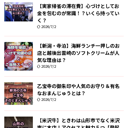
【実家帰省の滞在費】心づけとしてお
金を包むのが常識！？いくら持ってい
く？
2026/7/2
【新潟・寺泊】海鮮ランチ一押しのお
店と越後出雲崎のソフトクリームが人
気な理由は？
2026/7/2
乙宝寺の御朱印や人気のお守り＆有名
なおまんじゅうとは？
2026/7/2
【米沢牛】ときわは山形市でなく米沢
市に本店！アクセスと魅力５つ【登起