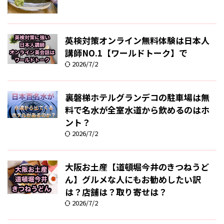
英検対策オンライン無料体験は日本人
講師NO.1【ワールドトーク】で
2026/7/2
裏磐梯ホテルグランデコの駐車場は無
料で名水が全室水道から飲めるのはホ
ント？
2026/7/2
大阪お土産【道頓堀今井のきつねうど
ん】グルメな人にもお勧めしたい訳
は？店舗は？取り寄せは？
2026/7/2