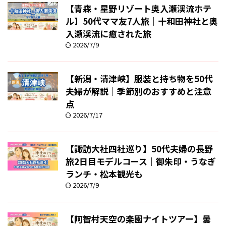
【青森・星野リゾート奥入瀬渓流ホテ
ル】50代ママ友7人旅｜十和田神社と奥
入瀬渓流に癒された旅
2026/7/9
【新潟・清津峡】服装と持ち物を50代
夫婦が解説｜季節別のおすすめと注意
点
2026/7/17
【諏訪大社四社巡り】50代夫婦の長野
旅2日目モデルコース｜御朱印・うなぎ
ランチ・松本観光も
2026/7/9
【阿智村天空の楽園ナイトツアー】曇