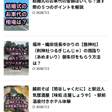
結婚式のお車代の金額はいくら？渡す
際の５つのポイントを解説
2026/7/2
福井・織田信長ゆかりの【劔神社】
（剣神社つるぎじんじゃ）の雨詣り
（あめまいり）御朱印をもらう方法
は？
2026/7/2
越前そば【笏谷しゃくだに】と駅近人
気居酒屋【味処 庄屋しょうや】・駅前
温泉付きホテル体験
2026/7/2