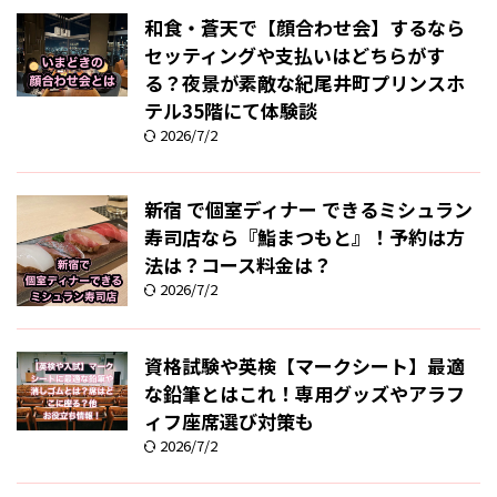
和食・蒼天で【顔合わせ会】するなら
セッティングや支払いはどちらがす
る？夜景が素敵な紀尾井町プリンスホ
テル35階にて体験談
2026/7/2
新宿 で個室ディナー できるミシュラン
寿司店なら『鮨まつもと』！予約は方
法は？コース料金は？
2026/7/2
資格試験や英検【マークシート】最適
な鉛筆とはこれ！専用グッズやアラフ
ィフ座席選び対策も
2026/7/2