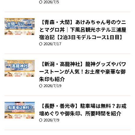
2026/7/5
【青森・大間】あけみちゃん号のウニ
とマグロ丼｜下風呂観光ホテル三浦屋
宿泊記【2泊3日モデルコース1日目】
2026/7/17
【新潟・高龍神社】龍神グッズやパワ
ーストーンが人気！お土産や豪華な御
朱印も紹介
2026/7/19
【長野・善光寺】駐車場は無料？お戒
壇めぐりや御朱印、所要時間を紹介
2026/7/9