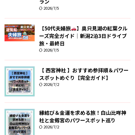
ラン
2026/7/5
【50代夫婦旅
】奥只見湖の紅葉クル
ーズ完全ガイド｜新潟2泊3日ドライブ
旅・最終日
2026/7/5
【 西宮神社 】おすすめ参拝順＆パワー
スポットめぐり【完全ガイド】
2026/7/2
縁結び＆金運を求める旅！白山比咩神
社と金剱宮のパワースポット巡り
2026/7/2