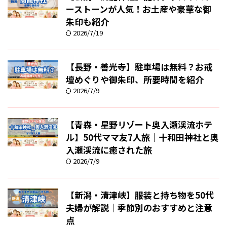
ーストーンが人気！お土産や豪華な御
朱印も紹介
2026/7/19
【長野・善光寺】駐車場は無料？お戒
壇めぐりや御朱印、所要時間を紹介
2026/7/9
【青森・星野リゾート奥入瀬渓流ホテ
ル】50代ママ友7人旅｜十和田神社と奥
入瀬渓流に癒された旅
2026/7/9
【新潟・清津峡】服装と持ち物を50代
夫婦が解説｜季節別のおすすめと注意
点