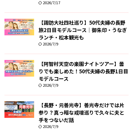
2026/7/17
【諏訪大社四社巡り】50代夫婦の長野
旅2日目モデルコース｜御朱印・うなぎ
ランチ・松本観光も
2026/7/9
【阿智村天空の楽園ナイトツアー】曇
りでも楽しめた！50代夫婦の長野1日目
モデルコース
2026/7/9
【長野・元善光寺】善光寺だけでは片
参り？真っ暗な戒壇巡りで久々に夫と
手をつないだ話
2026/7/9