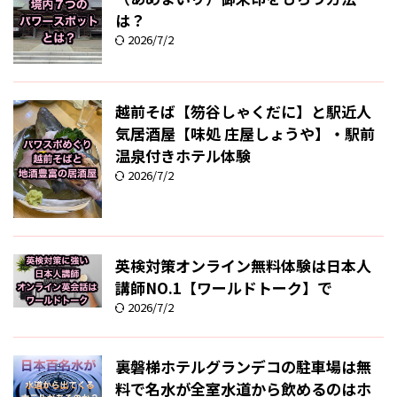
は？
2026/7/2
越前そば【笏谷しゃくだに】と駅近人
気居酒屋【味処 庄屋しょうや】・駅前
温泉付きホテル体験
2026/7/2
英検対策オンライン無料体験は日本人
講師NO.1【ワールドトーク】で
2026/7/2
裏磐梯ホテルグランデコの駐車場は無
料で名水が全室水道から飲めるのはホ