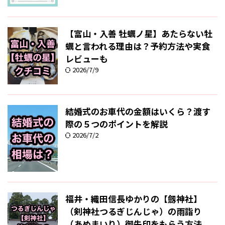
【富山・入善 牡蠣ノ星】あたらない牡
蠣と言われる理由は？予約方法や実食
レビューも
2026/7/9
結婚式のお車代の金額はいくら？渡す
際の５つのポイントを解説
2026/7/2
福井・織田信長ゆかりの【劔神社】
（剣神社つるぎじんじゃ）の雨詣り
（あめまいり）御朱印をもらう方法