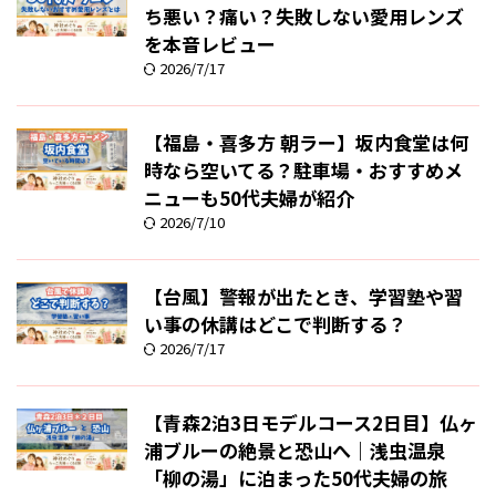
ち悪い？痛い？失敗しない愛用レンズ
を本音レビュー
2026/7/17
【福島・喜多方 朝ラー】坂内食堂は何
時なら空いてる？駐車場・おすすめメ
ニューも50代夫婦が紹介
2026/7/10
【台風】警報が出たとき、学習塾や習
い事の休講はどこで判断する？
2026/7/17
【青森2泊3日モデルコース2日目】仏ヶ
浦ブルーの絶景と恐山へ｜浅虫温泉
「柳の湯」に泊まった50代夫婦の旅