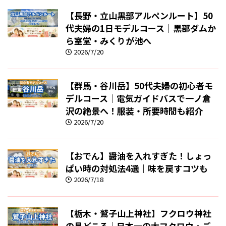
【長野・立山黒部アルペンルート】50
代夫婦の1日モデルコース｜黒部ダムか
ら室堂・みくりが池へ
2026/7/20
【群馬・谷川岳】50代夫婦の初心者モ
デルコース｜電気ガイドバスで一ノ倉
沢の絶景へ！服装・所要時間も紹介
2026/7/20
【おでん】醤油を入れすぎた！しょっ
ぱい時の対処法4選｜味を戻すコツも
2026/7/18
【栃木・鷲子山上神社】フクロウ神社
の見どころ｜日本一の大フクロウ・ご