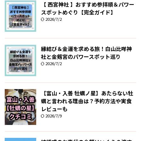
【 西宮神社 】おすすめ参拝順＆パワー
スポットめぐり【完全ガイド】
2026/7/2
縁結び＆金運を求める旅！白山比咩神
社と金剱宮のパワースポット巡り
2026/7/2
【富山・入善 牡蠣ノ星】あたらない牡
蠣と言われる理由は？予約方法や実食
レビューも
2026/7/9