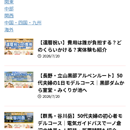
関東
中部
関西
中国・四国・九州
海外
【還暦祝い】費用は誰が負担する？ど
のくらいかける？実体験も紹介
2026/7/20
【長野・立山黒部アルペンルート】50
代夫婦の1日モデルコース｜黒部ダムか
ら室堂・みくりが池へ
2026/7/20
【群馬・谷川岳】50代夫婦の初心者モ
デルコース｜電気ガイドバスで一ノ倉