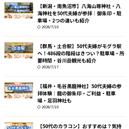
【新潟・南魚沼市】八海山尊神社・八
海神社を50代夫婦が参拝｜御朱印・駐
車場・2つの違いも紹介
2026/7/10
【群馬・土合駅】50代夫婦がモグラ駅
へ！486段の階段はきつい？駐車場・所
要時間・谷川岳観光も紹介
2026/7/17
【福井・毛谷黒龍神社】50代夫婦の参
拝体験｜龍の御朱印・ご利益・駐車
場・足羽神社も
2026/7/10
【50代のカラコン】おすすめは？気持