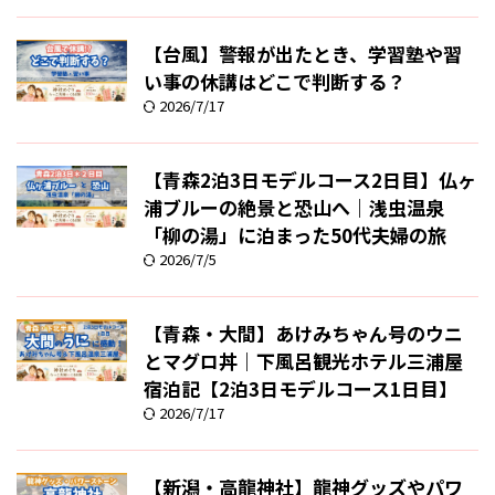
【台風】警報が出たとき、学習塾や習
い事の休講はどこで判断する？
2026/7/17
【青森2泊3日モデルコース2日目】仏ヶ
浦ブルーの絶景と恐山へ｜浅虫温泉
「柳の湯」に泊まった50代夫婦の旅
2026/7/5
【青森・大間】あけみちゃん号のウニ
とマグロ丼｜下風呂観光ホテル三浦屋
宿泊記【2泊3日モデルコース1日目】
2026/7/17
【新潟・高龍神社】龍神グッズやパワ