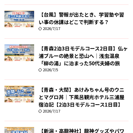
【台風】警報が出たとき、学習塾や習
い事の休講はどこで判断する？
2026/7/17
【青森2泊3日モデルコース2日目】仏ヶ
浦ブルーの絶景と恐山へ｜浅虫温泉
「柳の湯」に泊まった50代夫婦の旅
2026/7/5
【青森・大間】あけみちゃん号のウニ
とマグロ丼｜下風呂観光ホテル三浦屋
宿泊記【2泊3日モデルコース1日目】
2026/7/17
【新潟・高龍神社】龍神グッズやパワ