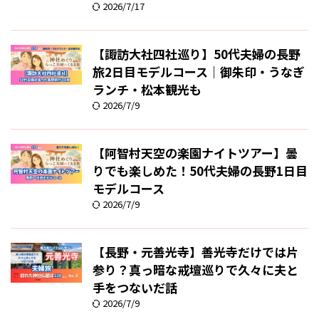
2026/7/17
【諏訪大社四社巡り】50代夫婦の長野
旅2日目モデルコース｜御朱印・うなぎ
ランチ・松本観光も
2026/7/9
【阿智村天空の楽園ナイトツアー】曇
りでも楽しめた！50代夫婦の長野1日目
モデルコース
2026/7/9
【長野・元善光寺】善光寺だけでは片
参り？真っ暗な戒壇巡りで久々に夫と
手をつないだ話
2026/7/9