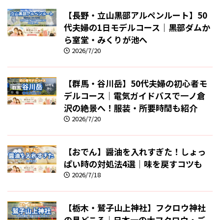
【長野・立山黒部アルペンルート】50
代夫婦の1日モデルコース｜黒部ダムか
ら室堂・みくりが池へ
2026/7/20
【群馬・谷川岳】50代夫婦の初心者モ
デルコース｜電気ガイドバスで一ノ倉
沢の絶景へ！服装・所要時間も紹介
2026/7/20
【おでん】醤油を入れすぎた！しょっ
ぱい時の対処法4選｜味を戻すコツも
2026/7/18
【栃木・鷲子山上神社】フクロウ神社
の見どころ｜日本一の大フクロウ・ご