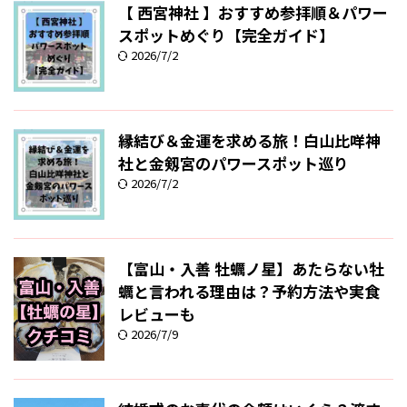
【 西宮神社 】おすすめ参拝順＆パワー
スポットめぐり【完全ガイド】
2026/7/2
縁結び＆金運を求める旅！白山比咩神
社と金剱宮のパワースポット巡り
2026/7/2
【富山・入善 牡蠣ノ星】あたらない牡
蠣と言われる理由は？予約方法や実食
レビューも
2026/7/9