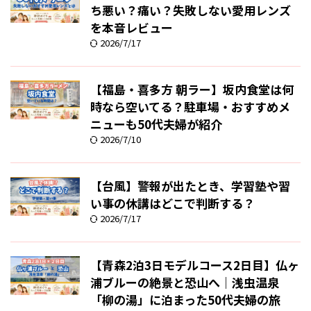
ち悪い？痛い？失敗しない愛用レンズ
を本音レビュー
2026/7/17
【福島・喜多方 朝ラー】坂内食堂は何
時なら空いてる？駐車場・おすすめメ
ニューも50代夫婦が紹介
2026/7/10
【台風】警報が出たとき、学習塾や習
い事の休講はどこで判断する？
2026/7/17
【青森2泊3日モデルコース2日目】仏ヶ
浦ブルーの絶景と恐山へ｜浅虫温泉
「柳の湯」に泊まった50代夫婦の旅