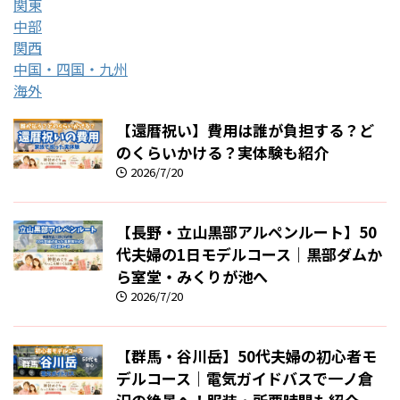
関東
中部
関西
中国・四国・九州
海外
【還暦祝い】費用は誰が負担する？ど
のくらいかける？実体験も紹介
2026/7/20
【長野・立山黒部アルペンルート】50
代夫婦の1日モデルコース｜黒部ダムか
ら室堂・みくりが池へ
2026/7/20
【群馬・谷川岳】50代夫婦の初心者モ
デルコース｜電気ガイドバスで一ノ倉