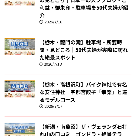
利益・御朱印・駐車場を50代夫婦が紹
介
2026/7/18
【栃木・龍門の滝】駐車場・所要時
間・見どころ｜50代夫婦が実際に訪れ
た絶景スポット
2026/7/18
【栃木・高根沢町】バイク神社で有名
な安住神社｜宇都宮餃子「幸楽」と巡
るモデルコース
2026/7/17
【新潟・南魚沼】ザ・ヴェランダ石打
丸山の口コミ｜ゴンドラ・絶景テラ