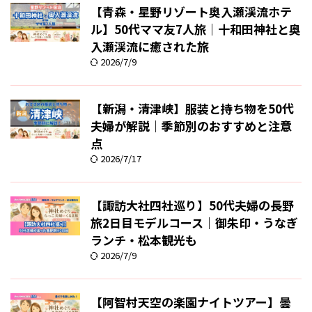
【青森・星野リゾート奥入瀬渓流ホテ
ル】50代ママ友7人旅｜十和田神社と奥
入瀬渓流に癒された旅
2026/7/9
【新潟・清津峡】服装と持ち物を50代
夫婦が解説｜季節別のおすすめと注意
点
2026/7/17
【諏訪大社四社巡り】50代夫婦の長野
旅2日目モデルコース｜御朱印・うなぎ
ランチ・松本観光も
2026/7/9
【阿智村天空の楽園ナイトツアー】曇