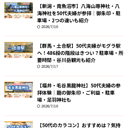
【新潟・南魚沼市】八海山尊神社・八
海神社を50代夫婦が参拝｜御朱印・駐
車場・2つの違いも紹介
2026/7/10
【群馬・土合駅】50代夫婦がモグラ駅
へ！486段の階段はきつい？駐車場・所
要時間・谷川岳観光も紹介
2026/7/17
【福井・毛谷黒龍神社】50代夫婦の参
拝体験｜龍の御朱印・ご利益・駐車
場・足羽神社も
2026/7/10
【50代のカラコン】おすすめは？気持