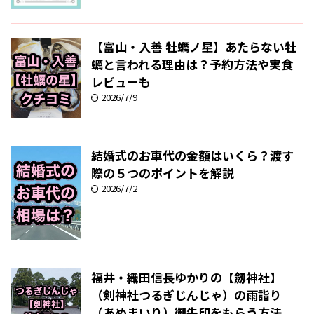
【富山・入善 牡蠣ノ星】あたらない牡
蠣と言われる理由は？予約方法や実食
レビューも
2026/7/9
結婚式のお車代の金額はいくら？渡す
際の５つのポイントを解説
2026/7/2
福井・織田信長ゆかりの【劔神社】
（剣神社つるぎじんじゃ）の雨詣り
（あめまいり）御朱印をもらう方法