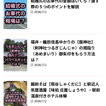
結婚式のお車代の金額はいくら？渡す
際の５つのポイントを解説
2026/7/2
福井・織田信長ゆかりの【劔神社】
（剣神社つるぎじんじゃ）の雨詣り
（あめまいり）御朱印をもらう方法
は？
2026/7/2
越前そば【笏谷しゃくだに】と駅近人
気居酒屋【味処 庄屋しょうや】・駅前
温泉付きホテル体験
2026/7/2