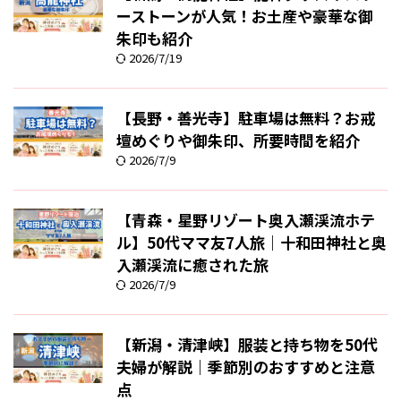
ーストーンが人気！お土産や豪華な御
朱印も紹介
2026/7/19
【長野・善光寺】駐車場は無料？お戒
壇めぐりや御朱印、所要時間を紹介
2026/7/9
【青森・星野リゾート奥入瀬渓流ホテ
ル】50代ママ友7人旅｜十和田神社と奥
入瀬渓流に癒された旅
2026/7/9
【新潟・清津峡】服装と持ち物を50代
夫婦が解説｜季節別のおすすめと注意
点