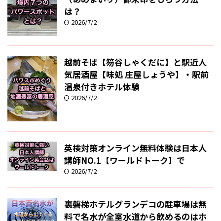
は？
2026/7/2
越前そば【笏谷しゃくだに】と駅近人
気居酒屋【味処 庄屋しょうや】・駅前
温泉付きホテル体験
2026/7/2
英検対策オンライン無料体験は日本人
講師NO.1【ワールドトーク】で
2026/7/2
裏磐梯ホテルグランデコの駐車場は無
料で名水が全室水道から飲めるのはホ