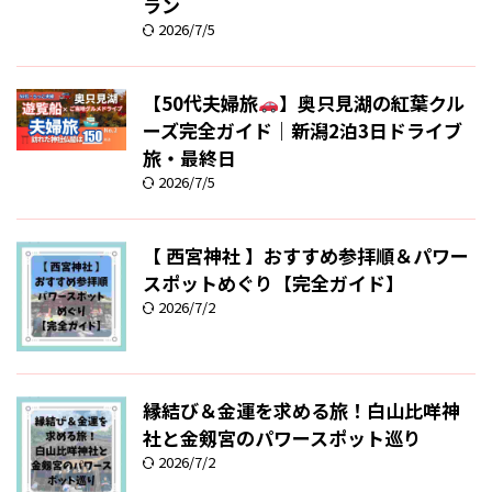
ラン
2026/7/5
【50代夫婦旅
】奥只見湖の紅葉クル
ーズ完全ガイド｜新潟2泊3日ドライブ
旅・最終日
2026/7/5
【 西宮神社 】おすすめ参拝順＆パワー
スポットめぐり【完全ガイド】
2026/7/2
縁結び＆金運を求める旅！白山比咩神
社と金剱宮のパワースポット巡り
2026/7/2