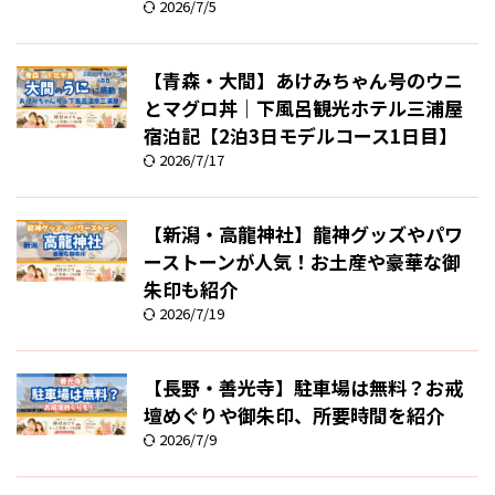
2026/7/5
【青森・大間】あけみちゃん号のウニ
とマグロ丼｜下風呂観光ホテル三浦屋
宿泊記【2泊3日モデルコース1日目】
2026/7/17
【新潟・高龍神社】龍神グッズやパワ
ーストーンが人気！お土産や豪華な御
朱印も紹介
2026/7/19
【長野・善光寺】駐車場は無料？お戒
壇めぐりや御朱印、所要時間を紹介
2026/7/9