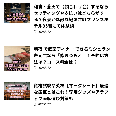
和食・蒼天で【顔合わせ会】するなら
セッティングや支払いはどちらがす
る？夜景が素敵な紀尾井町プリンスホ
テル35階にて体験談
2026/7/2
新宿 で個室ディナー できるミシュラン
寿司店なら『鮨まつもと』！予約は方
法は？コース料金は？
2026/7/2
資格試験や英検【マークシート】最適
な鉛筆とはこれ！専用グッズやアラフ
ィフ座席選び対策も
2026/7/2