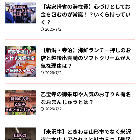
【実家帰省の滞在費】心づけとしてお
金を包むのが常識！？いくら持ってい
く？
2026/7/2
【新潟・寺泊】海鮮ランチ一押しのお
店と越後出雲崎のソフトクリームが人
気な理由は？
2026/7/2
乙宝寺の御朱印や人気のお守り＆有名
なおまんじゅうとは？
2026/7/2
【米沢牛】ときわは山形市でなく米沢
市に本店！アクセスと魅力５つ【登起