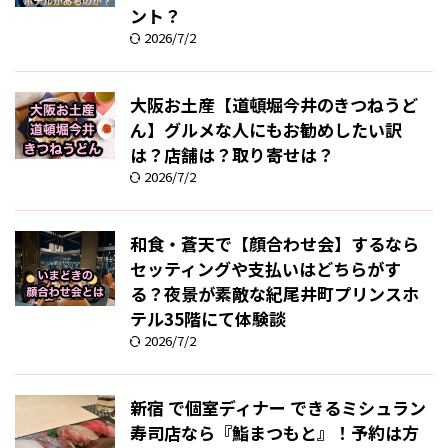
ント？
2026/7/2
大阪お土産【道頓堀今井のきつねうど
ん】グルメな人にもお勧めしたい訳
は？店舗は？取り寄せは？
2026/7/2
和食・蒼天で【顔合わせ会】するなら
セッティングや支払いはどちらがす
る？夜景が素敵な紀尾井町プリンスホ
テル35階にて体験談
2026/7/2
新宿 で個室ディナー できるミシュラン
寿司店なら『鮨まつもと』！予約は方