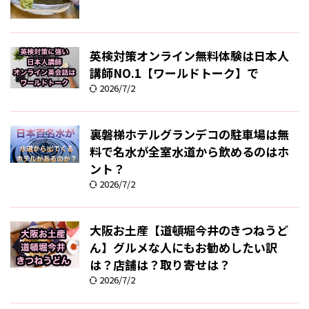
英検対策オンライン無料体験は日本人
講師NO.1【ワールドトーク】で
2026/7/2
裏磐梯ホテルグランデコの駐車場は無
料で名水が全室水道から飲めるのはホ
ント？
2026/7/2
大阪お土産【道頓堀今井のきつねうど
ん】グルメな人にもお勧めしたい訳
は？店舗は？取り寄せは？
2026/7/2