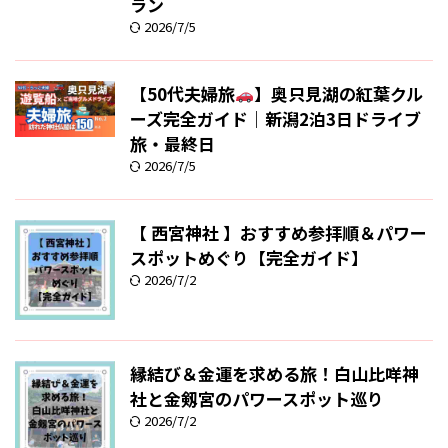
ラン
2026/7/5
【50代夫婦旅
】奥只見湖の紅葉クル
ーズ完全ガイド｜新潟2泊3日ドライブ
旅・最終日
2026/7/5
【 西宮神社 】おすすめ参拝順＆パワー
スポットめぐり【完全ガイド】
2026/7/2
縁結び＆金運を求める旅！白山比咩神
社と金剱宮のパワースポット巡り
2026/7/2