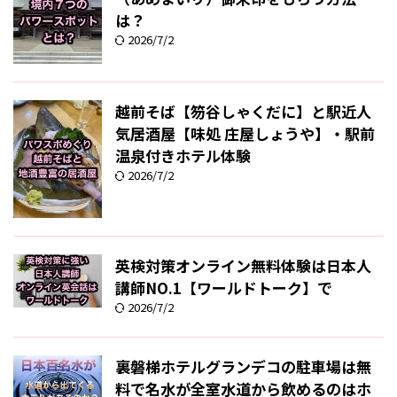
は？
2026/7/2
越前そば【笏谷しゃくだに】と駅近人
気居酒屋【味処 庄屋しょうや】・駅前
温泉付きホテル体験
2026/7/2
英検対策オンライン無料体験は日本人
講師NO.1【ワールドトーク】で
2026/7/2
裏磐梯ホテルグランデコの駐車場は無
料で名水が全室水道から飲めるのはホ