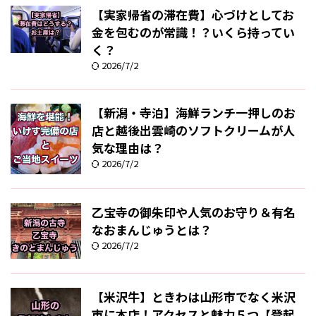
【実家帰省の滞在費】心づけとしてお
金を包むのが常識！？いくら持ってい
く？
2026/7/2
【新潟・寺泊】海鮮ランチ一押しのお
店と越後出雲崎のソフトクリームが人
気な理由は？
2026/7/2
乙宝寺の御朱印や人気のお守り＆有名
なおまんじゅうとは？
2026/7/2
【米沢牛】ときわは山形市でなく米沢
市に本店！アクセスと魅力５つ【登起