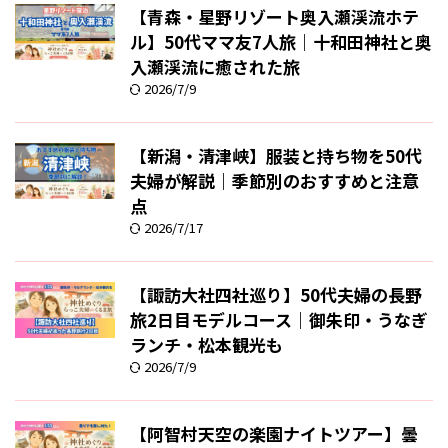
【青森・星野リゾート奥入瀬渓流ホテ
ル】50代ママ友7人旅｜十和田神社と奥
入瀬渓流に癒された旅
2026/7/9
【新潟・清津峡】服装と持ち物を50代
夫婦が解説｜季節別のおすすめと注意
点
2026/7/17
【諏訪大社四社巡り】50代夫婦の長野
旅2日目モデルコース｜御朱印・うなぎ
ランチ・松本観光も
2026/7/9
【阿智村天空の楽園ナイトツアー】曇