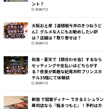
ント？
2026/7/2
大阪お土産【道頓堀今井のきつねうど
ん】グルメな人にもお勧めしたい訳
は？店舗は？取り寄せは？
2026/7/2
和食・蒼天で【顔合わせ会】するなら
セッティングや支払いはどちらがす
る？夜景が素敵な紀尾井町プリンスホ
テル35階にて体験談
2026/7/2
新宿 で個室ディナー できるミシュラン
寿司店なら『鮨まつもと』！予約は方