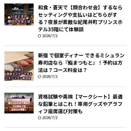
和食・蒼天で【顔合わせ会】するなら
セッティングや支払いはどちらがす
る？夜景が素敵な紀尾井町プリンスホ
テル35階にて体験談
2026/7/2
新宿 で個室ディナー できるミシュラン
寿司店なら『鮨まつもと』！予約は方
法は？コース料金は？
2026/7/2
資格試験や英検【マークシート】最適
な鉛筆とはこれ！専用グッズやアラフ
ィフ座席選び対策も
2026/7/2