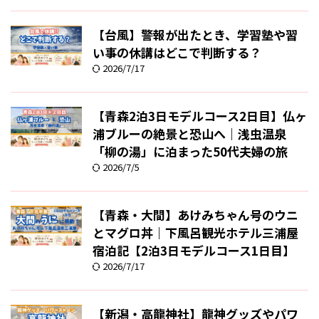
【台風】警報が出たとき、学習塾や習
い事の休講はどこで判断する？
2026/7/17
【青森2泊3日モデルコース2日目】仏ヶ
浦ブルーの絶景と恐山へ｜浅虫温泉
「柳の湯」に泊まった50代夫婦の旅
2026/7/5
【青森・大間】あけみちゃん号のウニ
とマグロ丼｜下風呂観光ホテル三浦屋
宿泊記【2泊3日モデルコース1日目】
2026/7/17
【新潟・高龍神社】龍神グッズやパワ