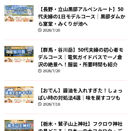
【長野・立山黒部アルペンルート】50
代夫婦の1日モデルコース｜黒部ダムか
ら室堂・みくりが池へ
2026/7/20
【群馬・谷川岳】50代夫婦の初心者モ
デルコース｜電気ガイドバスで一ノ倉
沢の絶景へ！服装・所要時間も紹介
2026/7/20
【おでん】醤油を入れすぎた！しょっ
ぱい時の対処法4選｜味を戻すコツも
2026/7/18
【栃木・鷲子山上神社】フクロウ神社
の見どころ｜日本一の大フクロウ・ご