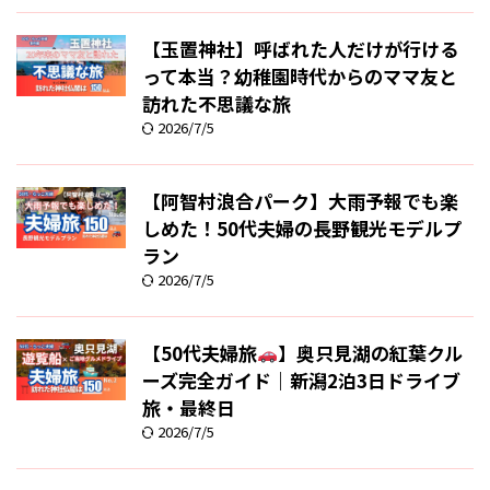
【玉置神社】呼ばれた人だけが行ける
って本当？幼稚園時代からのママ友と
訪れた不思議な旅
2026/7/5
【阿智村浪合パーク】大雨予報でも楽
しめた！50代夫婦の長野観光モデルプ
ラン
2026/7/5
【50代夫婦旅
】奥只見湖の紅葉クル
ーズ完全ガイド｜新潟2泊3日ドライブ
旅・最終日
2026/7/5