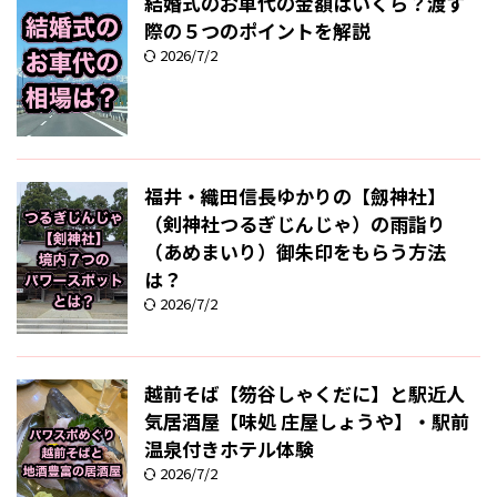
結婚式のお車代の金額はいくら？渡す
際の５つのポイントを解説
2026/7/2
福井・織田信長ゆかりの【劔神社】
（剣神社つるぎじんじゃ）の雨詣り
（あめまいり）御朱印をもらう方法
は？
2026/7/2
越前そば【笏谷しゃくだに】と駅近人
気居酒屋【味処 庄屋しょうや】・駅前
温泉付きホテル体験
2026/7/2