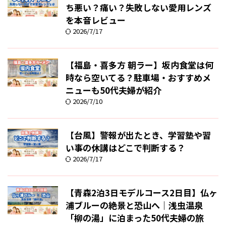
ち悪い？痛い？失敗しない愛用レンズ
を本音レビュー
2026/7/17
【福島・喜多方 朝ラー】坂内食堂は何
時なら空いてる？駐車場・おすすめメ
ニューも50代夫婦が紹介
2026/7/10
【台風】警報が出たとき、学習塾や習
い事の休講はどこで判断する？
2026/7/17
【青森2泊3日モデルコース2日目】仏ヶ
浦ブルーの絶景と恐山へ｜浅虫温泉
「柳の湯」に泊まった50代夫婦の旅