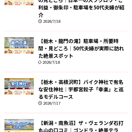
利益・御朱印・駐車場を50代夫婦が紹
介
2026/7/18
【栃木・龍門の滝】駐車場・所要時
間・見どころ｜50代夫婦が実際に訪れ
た絶景スポット
2026/7/18
【栃木・高根沢町】バイク神社で有名
な安住神社｜宇都宮餃子「幸楽」と巡
るモデルコース
2026/7/17
【新潟・南魚沼】ザ・ヴェランダ石打
丸山の口コミ｜ゴンドラ・絶景テラ