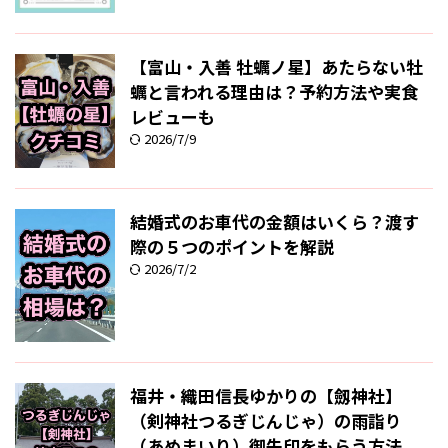
【富山・入善 牡蠣ノ星】あたらない牡
蠣と言われる理由は？予約方法や実食
レビューも
2026/7/9
結婚式のお車代の金額はいくら？渡す
際の５つのポイントを解説
2026/7/2
福井・織田信長ゆかりの【劔神社】
（剣神社つるぎじんじゃ）の雨詣り
（あめまいり）御朱印をもらう方法