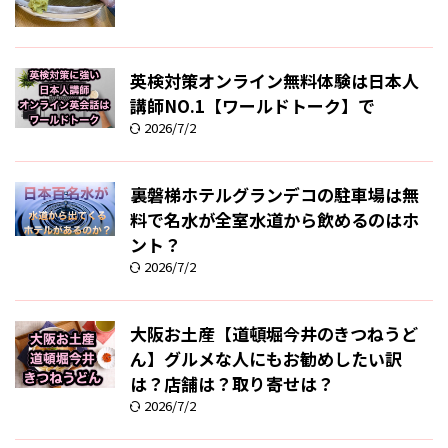
英検対策オンライン無料体験は日本人
講師NO.1【ワールドトーク】で
2026/7/2
裏磐梯ホテルグランデコの駐車場は無
料で名水が全室水道から飲めるのはホ
ント？
2026/7/2
大阪お土産【道頓堀今井のきつねうど
ん】グルメな人にもお勧めしたい訳
は？店舗は？取り寄せは？
2026/7/2