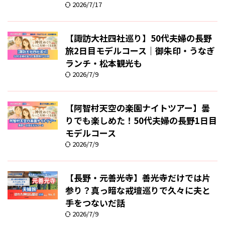
2026/7/17
【諏訪大社四社巡り】50代夫婦の長野
旅2日目モデルコース｜御朱印・うなぎ
ランチ・松本観光も
2026/7/9
【阿智村天空の楽園ナイトツアー】曇
りでも楽しめた！50代夫婦の長野1日目
モデルコース
2026/7/9
【長野・元善光寺】善光寺だけでは片
参り？真っ暗な戒壇巡りで久々に夫と
手をつないだ話
2026/7/9