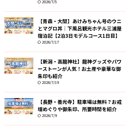
2026/7/5
【青森・大間】あけみちゃん号のウニ
とマグロ丼｜下風呂観光ホテル三浦屋
宿泊記【2泊3日モデルコース1日目】
2026/7/17
【新潟・高龍神社】龍神グッズやパワ
ーストーンが人気！お土産や豪華な御
朱印も紹介
2026/7/19
【長野・善光寺】駐車場は無料？お戒
壇めぐりや御朱印、所要時間を紹介
2026/7/9