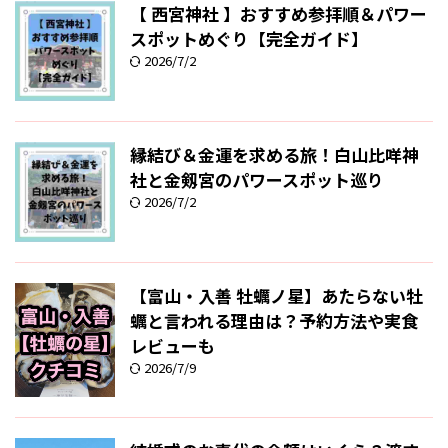
【 西宮神社 】おすすめ参拝順＆パワー
スポットめぐり【完全ガイド】
2026/7/2
縁結び＆金運を求める旅！白山比咩神
社と金剱宮のパワースポット巡り
2026/7/2
【富山・入善 牡蠣ノ星】あたらない牡
蠣と言われる理由は？予約方法や実食
レビューも
2026/7/9