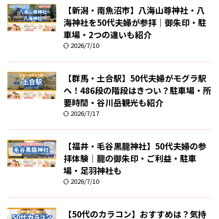
【新潟・南魚沼市】八海山尊神社・八
海神社を50代夫婦が参拝｜御朱印・駐
車場・2つの違いも紹介
2026/7/10
【群馬・土合駅】50代夫婦がモグラ駅
へ！486段の階段はきつい？駐車場・所
要時間・谷川岳観光も紹介
2026/7/17
【福井・毛谷黒龍神社】50代夫婦の参
拝体験｜龍の御朱印・ご利益・駐車
場・足羽神社も
2026/7/10
【50代のカラコン】おすすめは？気持