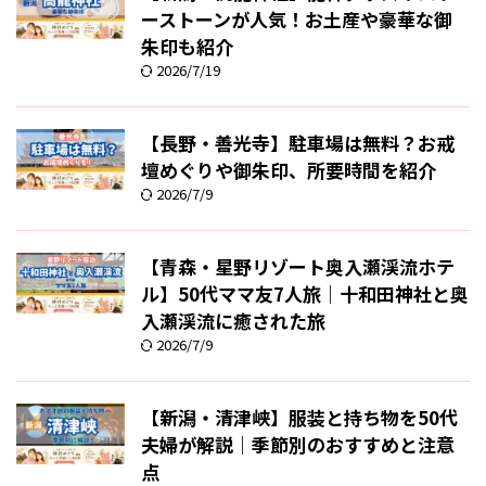
ーストーンが人気！お土産や豪華な御
朱印も紹介
2026/7/19
【長野・善光寺】駐車場は無料？お戒
壇めぐりや御朱印、所要時間を紹介
2026/7/9
【青森・星野リゾート奥入瀬渓流ホテ
ル】50代ママ友7人旅｜十和田神社と奥
入瀬渓流に癒された旅
2026/7/9
【新潟・清津峡】服装と持ち物を50代
夫婦が解説｜季節別のおすすめと注意
点