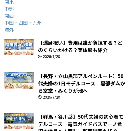
関東
中部
関西
中国・四国・九州
海外
【還暦祝い】費用は誰が負担する？ど
のくらいかける？実体験も紹介
2026/7/20
【長野・立山黒部アルペンルート】50
代夫婦の1日モデルコース｜黒部ダムか
ら室堂・みくりが池へ
2026/7/20
【群馬・谷川岳】50代夫婦の初心者モ
デルコース｜電気ガイドバスで一ノ倉