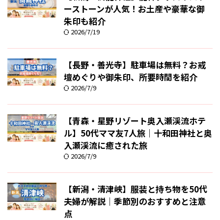
ーストーンが人気！お土産や豪華な御
朱印も紹介
2026/7/19
【長野・善光寺】駐車場は無料？お戒
壇めぐりや御朱印、所要時間を紹介
2026/7/9
【青森・星野リゾート奥入瀬渓流ホテ
ル】50代ママ友7人旅｜十和田神社と奥
入瀬渓流に癒された旅
2026/7/9
【新潟・清津峡】服装と持ち物を50代
夫婦が解説｜季節別のおすすめと注意
点