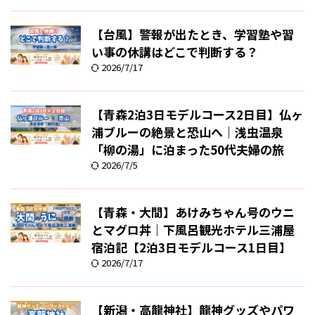
【台風】警報が出たとき、学習塾や習
い事の休講はどこで判断する？
2026/7/17
【青森2泊3日モデルコース2日目】仏ヶ
浦ブルーの絶景と恐山へ｜浅虫温泉
「柳の湯」に泊まった50代夫婦の旅
2026/7/5
【青森・大間】あけみちゃん号のウニ
とマグロ丼｜下風呂観光ホテル三浦屋
宿泊記【2泊3日モデルコース1日目】
2026/7/17
【新潟・高龍神社】龍神グッズやパワ