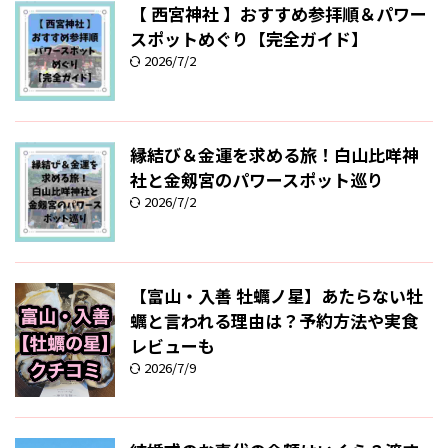
【 西宮神社 】おすすめ参拝順＆パワー
スポットめぐり【完全ガイド】
2026/7/2
縁結び＆金運を求める旅！白山比咩神
社と金剱宮のパワースポット巡り
2026/7/2
【富山・入善 牡蠣ノ星】あたらない牡
蠣と言われる理由は？予約方法や実食
レビューも
2026/7/9