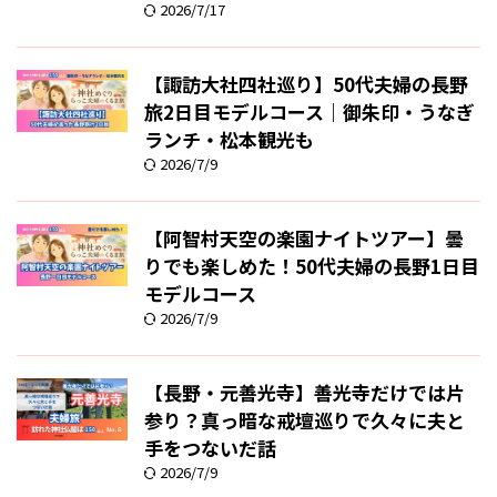
2026/7/17
【諏訪大社四社巡り】50代夫婦の長野
旅2日目モデルコース｜御朱印・うなぎ
ランチ・松本観光も
2026/7/9
【阿智村天空の楽園ナイトツアー】曇
りでも楽しめた！50代夫婦の長野1日目
モデルコース
2026/7/9
【長野・元善光寺】善光寺だけでは片
参り？真っ暗な戒壇巡りで久々に夫と
手をつないだ話
2026/7/9