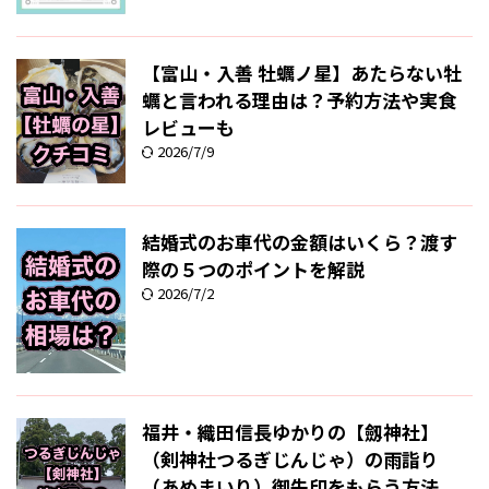
【富山・入善 牡蠣ノ星】あたらない牡
蠣と言われる理由は？予約方法や実食
レビューも
2026/7/9
結婚式のお車代の金額はいくら？渡す
際の５つのポイントを解説
2026/7/2
福井・織田信長ゆかりの【劔神社】
（剣神社つるぎじんじゃ）の雨詣り
（あめまいり）御朱印をもらう方法