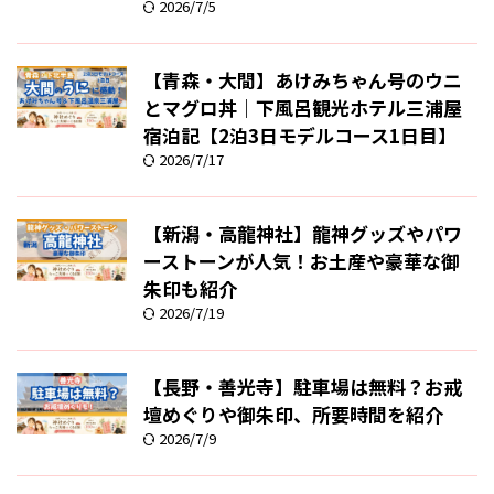
2026/7/5
【青森・大間】あけみちゃん号のウニ
とマグロ丼｜下風呂観光ホテル三浦屋
宿泊記【2泊3日モデルコース1日目】
2026/7/17
【新潟・高龍神社】龍神グッズやパワ
ーストーンが人気！お土産や豪華な御
朱印も紹介
2026/7/19
【長野・善光寺】駐車場は無料？お戒
壇めぐりや御朱印、所要時間を紹介
2026/7/9