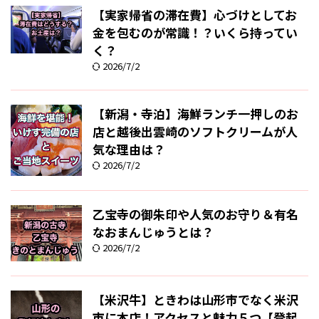
【実家帰省の滞在費】心づけとしてお
金を包むのが常識！？いくら持ってい
く？
2026/7/2
【新潟・寺泊】海鮮ランチ一押しのお
店と越後出雲崎のソフトクリームが人
気な理由は？
2026/7/2
乙宝寺の御朱印や人気のお守り＆有名
なおまんじゅうとは？
2026/7/2
【米沢牛】ときわは山形市でなく米沢
市に本店！アクセスと魅力５つ【登起