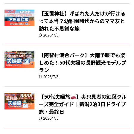
【玉置神社】呼ばれた人だけが行ける
って本当？幼稚園時代からのママ友と
訪れた不思議な旅
2026/7/5
【阿智村浪合パーク】大雨予報でも楽
しめた！50代夫婦の長野観光モデルプ
ラン
2026/7/5
【50代夫婦旅
】奥只見湖の紅葉クル
ーズ完全ガイド｜新潟2泊3日ドライブ
旅・最終日
2026/7/5