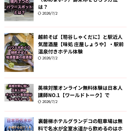
は？
2026/7/2
越前そば【笏谷しゃくだに】と駅近人
気居酒屋【味処 庄屋しょうや】・駅前
温泉付きホテル体験
2026/7/2
英検対策オンライン無料体験は日本人
講師NO.1【ワールドトーク】で
2026/7/2
裏磐梯ホテルグランデコの駐車場は無
料で名水が全室水道から飲めるのはホ