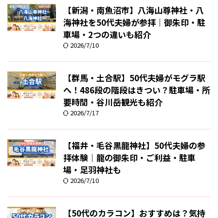
【新潟・南魚沼市】八海山尊神社・八
海神社を50代夫婦が参拝｜御朱印・駐
車場・2つの違いも紹介
2026/7/10
【群馬・土合駅】50代夫婦がモグラ駅
へ！486段の階段はきつい？駐車場・所
要時間・谷川岳観光も紹介
2026/7/17
【福井・毛谷黒龍神社】50代夫婦の参
拝体験｜龍の御朱印・ご利益・駐車
場・足羽神社も
2026/7/10
【50代のカラコン】おすすめは？気持