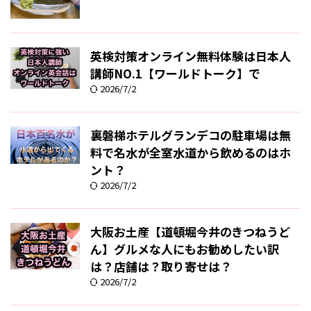
英検対策オンライン無料体験は日本人
講師NO.1【ワールドトーク】で
2026/7/2
裏磐梯ホテルグランデコの駐車場は無
料で名水が全室水道から飲めるのはホ
ント？
2026/7/2
大阪お土産【道頓堀今井のきつねうど
ん】グルメな人にもお勧めしたい訳
は？店舗は？取り寄せは？
2026/7/2