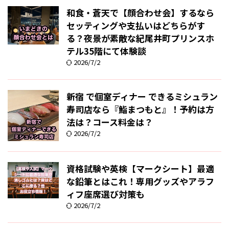
和食・蒼天で【顔合わせ会】するなら
セッティングや支払いはどちらがす
る？夜景が素敵な紀尾井町プリンスホ
テル35階にて体験談
2026/7/2
新宿 で個室ディナー できるミシュラン
寿司店なら『鮨まつもと』！予約は方
法は？コース料金は？
2026/7/2
資格試験や英検【マークシート】最適
な鉛筆とはこれ！専用グッズやアラフ
ィフ座席選び対策も
2026/7/2