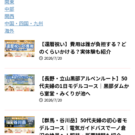
関東
中部
関西
中国・四国・九州
海外
【還暦祝い】費用は誰が負担する？ど
のくらいかける？実体験も紹介
2026/7/20
【長野・立山黒部アルペンルート】50
代夫婦の1日モデルコース｜黒部ダムか
ら室堂・みくりが池へ
2026/7/20
【群馬・谷川岳】50代夫婦の初心者モ
デルコース｜電気ガイドバスで一ノ倉