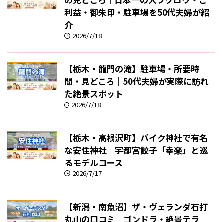
利益・御朱印・駐車場を50代夫婦が紹
介
2026/7/18
【栃木・龍門の滝】駐車場・所要時
間・見どころ｜50代夫婦が実際に訪れ
た絶景スポット
2026/7/18
【栃木・高根沢町】バイク神社で有名
な安住神社｜宇都宮餃子「幸楽」と巡
るモデルコース
2026/7/17
【新潟・南魚沼】ザ・ヴェランダ石打
丸山の口コミ｜ゴンドラ・絶景テラ