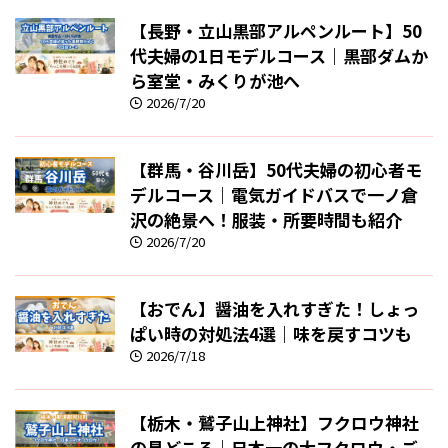
【長野・立山黒部アルペンルート】50
代夫婦の1日モデルコース｜黒部ダムか
ら室堂・みくりが池へ
2026/7/20
【群馬・谷川岳】50代夫婦の初心者モ
デルコース｜電気ガイドバスで一ノ倉
沢の絶景へ！服装・所要時間も紹介
2026/7/20
【おでん】醤油を入れすぎた！しょっ
ぱい時の対処法4選｜味を戻すコツも
2026/7/18
【栃木・鷲子山上神社】フクロウ神社
の見どころ｜日本一の大フクロウ・ご