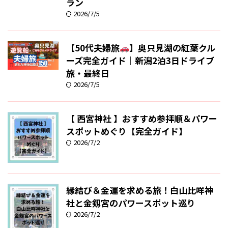
ラン
2026/7/5
【50代夫婦旅
】奥只見湖の紅葉クル
ーズ完全ガイド｜新潟2泊3日ドライブ
旅・最終日
2026/7/5
【 西宮神社 】おすすめ参拝順＆パワー
スポットめぐり【完全ガイド】
2026/7/2
縁結び＆金運を求める旅！白山比咩神
社と金剱宮のパワースポット巡り
2026/7/2