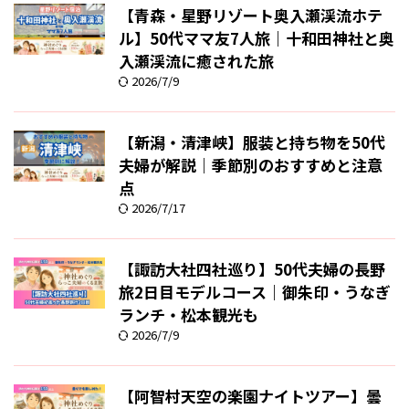
【青森・星野リゾート奥入瀬渓流ホテ
ル】50代ママ友7人旅｜十和田神社と奥
入瀬渓流に癒された旅
2026/7/9
【新潟・清津峡】服装と持ち物を50代
夫婦が解説｜季節別のおすすめと注意
点
2026/7/17
【諏訪大社四社巡り】50代夫婦の長野
旅2日目モデルコース｜御朱印・うなぎ
ランチ・松本観光も
2026/7/9
【阿智村天空の楽園ナイトツアー】曇