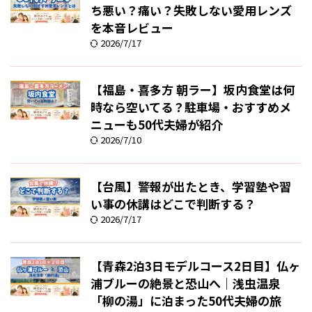
ち悪い？痛い？失敗しない愛用レンズ
を本音レビュー
2026/7/17
【福島・喜多方 朝ラー】坂内食堂は何
時なら空いてる？駐車場・おすすめメ
ニューも50代夫婦が紹介
2026/7/10
【台風】警報が出たとき、学習塾や習
い事の休講はどこで判断する？
2026/7/17
【青森2泊3日モデルコース2日目】仏ヶ
浦ブルーの絶景と恐山へ｜浅虫温泉
「柳の湯」に泊まった50代夫婦の旅