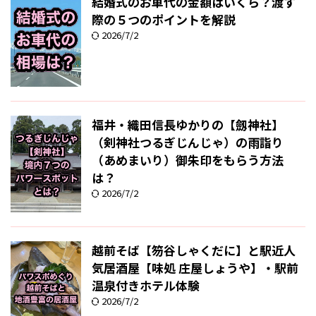
結婚式のお車代の金額はいくら？渡す
際の５つのポイントを解説
2026/7/2
福井・織田信長ゆかりの【劔神社】
（剣神社つるぎじんじゃ）の雨詣り
（あめまいり）御朱印をもらう方法
は？
2026/7/2
越前そば【笏谷しゃくだに】と駅近人
気居酒屋【味処 庄屋しょうや】・駅前
温泉付きホテル体験
2026/7/2