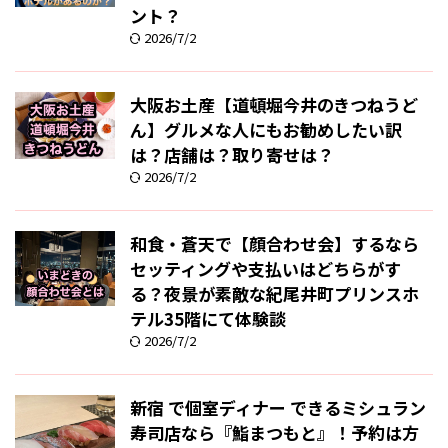
ント？
2026/7/2
大阪お土産【道頓堀今井のきつねうど
ん】グルメな人にもお勧めしたい訳
は？店舗は？取り寄せは？
2026/7/2
和食・蒼天で【顔合わせ会】するなら
セッティングや支払いはどちらがす
る？夜景が素敵な紀尾井町プリンスホ
テル35階にて体験談
2026/7/2
新宿 で個室ディナー できるミシュラン
寿司店なら『鮨まつもと』！予約は方